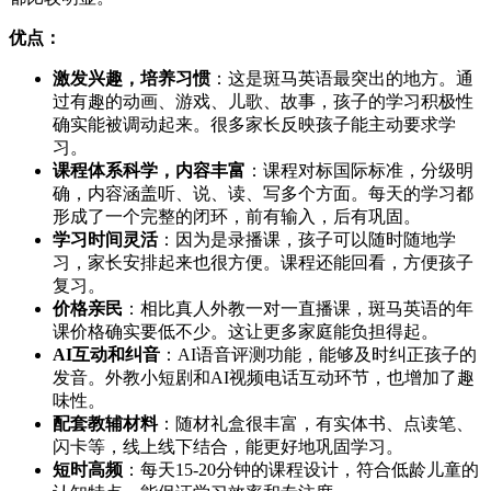
优点：
激发兴趣，培养习惯
：这是斑马英语最突出的地方。通
过有趣的动画、游戏、儿歌、故事，孩子的学习积极性
确实能被调动起来。很多家长反映孩子能主动要求学
习。
课程体系科学，内容丰富
：课程对标国际标准，分级明
确，内容涵盖听、说、读、写多个方面。每天的学习都
形成了一个完整的闭环，前有输入，后有巩固。
学习时间灵活
：因为是录播课，孩子可以随时随地学
习，家长安排起来也很方便。课程还能回看，方便孩子
复习。
价格亲民
：相比真人外教一对一直播课，斑马英语的年
课价格确实要低不少。这让更多家庭能负担得起。
AI互动和纠音
：AI语音评测功能，能够及时纠正孩子的
发音。外教小短剧和AI视频电话互动环节，也增加了趣
味性。
配套教辅材料
：随材礼盒很丰富，有实体书、点读笔、
闪卡等，线上线下结合，能更好地巩固学习。
短时高频
：每天15-20分钟的课程设计，符合低龄儿童的