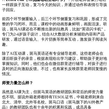
一样跟孩子互动，复习今天的知识，并通过动作和表情引导孩
子回应。
前四个环节侧重输入，后三个环节侧重复习和巩固，形成了完
整的学习闭环。而且，课程中的动画形象鲜明，画面活泼。听
说，斑马AI课还在不断推出新的玩教具，比如“英语闪卡机”，
专门为2-4岁孩子设计，结合AI大数据分析来辅助内容和产品
研发，通过语音输入、卡片切换等简单互动，激发孩子阅读兴
趣。
除了AI互动课，斑马英语还有专业辅导老师。这些老师会在
课后听孩子的录音，根据表现给出学习建议，帮助孩子更好地
掌握知识。同时，他们也会在微信群里进行辅导，对孩子进行
及时的正向激励反馈。不过，也有家长反映群里老师回复慢的
情况。
师资力量怎么样？
虽然是AI课为主，但斑马英语的教研团队和背后的师资力量
也不弱。据说外籍老师都持有TESOL证书，中籍老师则来自
北大、清华、北外等名校。斑马口语（斑马旗下的AI外教产
品）的教研团队也有十余年的积累和实践，成员具备