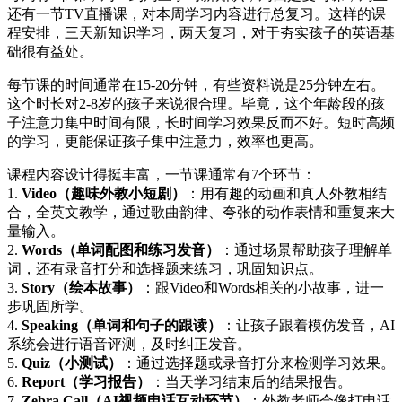
还有一节TV直播课，对本周学习内容进行总复习。这样的课
程安排，三天新知识学习，两天复习，对于夯实孩子的英语基
础很有益处。
每节课的时间通常在15-20分钟，有些资料说是25分钟左右。
这个时长对2-8岁的孩子来说很合理。毕竟，这个年龄段的孩
子注意力集中时间有限，长时间学习效果反而不好。短时高频
的学习，更能保证孩子集中注意力，效率也更高。
课程内容设计得挺丰富，一节课通常有7个环节：
1.
Video（趣味外教小短剧）
：用有趣的动画和真人外教相结
合，全英文教学，通过歌曲韵律、夸张的动作表情和重复来大
量输入。
2.
Words（单词配图和练习发音）
：通过场景帮助孩子理解单
词，还有录音打分和选择题来练习，巩固知识点。
3.
Story（绘本故事）
：跟Video和Words相关的小故事，进一
步巩固所学。
4.
Speaking（单词和句子的跟读）
：让孩子跟着模仿发音，AI
系统会进行语音评测，及时纠正发音。
5.
Quiz（小测试）
：通过选择题或录音打分来检测学习效果。
6.
Report（学习报告）
：当天学习结束后的结果报告。
7.
Zebra Call（AI视频电话互动环节）
：外教老师会像打电话