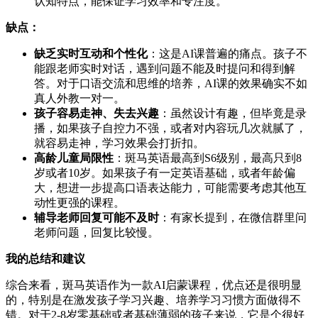
认知特点，能保证学习效率和专注度。
缺点：
缺乏实时互动和个性化
：这是AI课普遍的痛点。孩子不
能跟老师实时对话，遇到问题不能及时提问和得到解
答。对于口语交流和思维的培养，AI课的效果确实不如
真人外教一对一。
孩子容易走神、失去兴趣
：虽然设计有趣，但毕竟是录
播，如果孩子自控力不强，或者对内容玩几次就腻了，
就容易走神，学习效果会打折扣。
高龄儿童局限性
：斑马英语最高到S6级别，最高只到8
岁或者10岁。如果孩子有一定英语基础，或者年龄偏
大，想进一步提高口语表达能力，可能需要考虑其他互
动性更强的课程。
辅导老师回复可能不及时
：有家长提到，在微信群里问
老师问题，回复比较慢。
我的总结和建议
综合来看，斑马英语作为一款AI启蒙课程，优点还是很明显
的，特别是在激发孩子学习兴趣、培养学习习惯方面做得不
错。对于2-8岁零基础或者基础薄弱的孩子来说，它是个很好