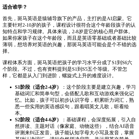
适合谁学？
首先，斑马英语是猿辅导旗下的产品，主打的是AI启蒙。它
主要针对2-10岁的孩子，课程设计很符合这个年龄段孩子的认
知特点和学习规律。具体来说，2-8岁是它的核心用户群体。
如果你家孩子在这个年龄段，而且是英语零基础或者基础比较
薄弱，想培养对英语的兴趣，那斑马英语可能会是个不错的选
择。
课程体系方面，斑马英语把孩子的学习水平分成了S1到S6六
个阶段。不过，也有资料提到是S1到S5五个等级。不管怎
样，它都是从入门到进阶，螺旋式上升的难度设计。
S1阶段（适合2-4岁）
：这个阶段主要是建立兴趣，学习
基础词汇和简单句型，会搭配儿歌和互动游戏来强化记
忆。比如，孩子可以初步认识字母，积累听力词汇，熟
悉一些实用的英语感叹句，跟着唱英文儿歌，听看绘
本。
S2阶段（适合4-6岁）
：基础课程，会深度拓展，引入自
然拼读、主题对话（像家庭、动物这些），结合AI语音
评测来纠正发音。孩子能认知字母大小写及发音，掌握