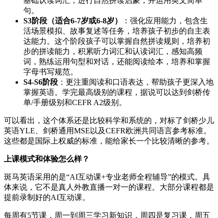
基础认读词汇，进行自然拼读启蒙，并运用英文简单
句。
S3阶段（适合6-7岁或6-8岁）
：强化应用能力，包含生
活场景模拟、故事复述等任务，培养孩子初步的自主表
达能力。这个阶段孩子可以掌握自然拼读规则，培养初
步的拼读能力，积累听力词汇和认读词汇，感知高频
词，熟练运用句型和对话，还能阅读绘本，培养和掌握
字母书写规范。
S4-S6阶段
：更注重阅读和口语表达，帮助孩子更深入地
掌握英语。学完最高级别的课程，据说可以达到剑桥传
单/手册级别和CEFR A2级别。
可以看出，这个体系还是比较科学和系统的，对标了剑桥少儿
英语YLE、剑桥通用MSE以及CEFR欧洲共同语言参考标准。
这些都是国际上权威的标准，能给家长一个比较清晰的参考。
上课模式和体验怎么样？
斑马英语采用的是“AI互动课+专业老师全程辅导”的模式。具
体来说，它不是真人外教直播一对一的课程。大部分课程都是
提前录制好的AI互动课。
每周有5节课，周一到周三学习新知识，周四是复习课，周五