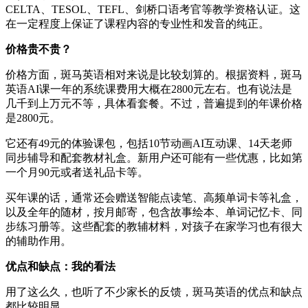
CELTA、TESOL、TEFL、剑桥口语考官等教学资格认证。这
在一定程度上保证了课程内容的专业性和发音的纯正。
价格贵不贵？
价格方面，斑马英语相对来说是比较划算的。根据资料，斑马
英语AI课一年的系统课费用大概在2800元左右。也有说法是
几千到上万元不等，具体看套餐。不过，普遍提到的年课价格
是2800元。
它还有49元的体验课包，包括10节动画AI互动课、14天老师
同步辅导和配套教材礼盒。新用户还可能有一些优惠，比如第
一个月90元或者送礼品卡等。
买年课的话，通常还会赠送智能点读笔、高频单词卡等礼盒，
以及全年的随材，按月邮寄，包含故事绘本、单词记忆卡、同
步练习册等。这些配套的教辅材料，对孩子在家学习也有很大
的辅助作用。
优点和缺点：我的看法
用了这么久，也听了不少家长的反馈，斑马英语的优点和缺点
都比较明显。