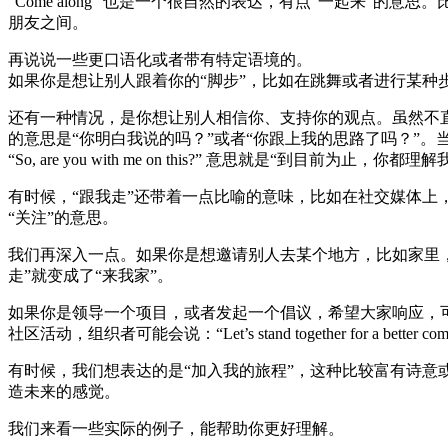
“Come along” 也是一个很自然的表达，有点“一起来”的意思。比如，你和
朋友之间。
再说说一些更口语化或者带有特定语境的。
如果你是想让别人跟着你的“脚步”，比如在跳舞或者进行某种步伐训练时
还有一种情况，是你想让别人相信你、支持你的观点。虽然不直接是“跟我走”
的意思是“你明白我说的吗？”或者“你跟上我的思路了吗？”
“So, are you with me on this?” 意思就是“到目前为止，你都
有时候，“跟我走”还带着一点比喻的意味，比如在社交媒体上，我们常看到“
“关注”的意思。
我们再深入一点。如果你是想邀请别人去某个地方，比如家里，你可以说 “Come 
走”就变成了“来我家”。
如果你是领导一个项目，或者发起一个倡议，希望大家响应，可以说 “Let’
社区活动，组织者可能会说：“Let’s stand together for a bet
有时候，我们想表达的是“加入我的旅程”，这种比较富有诗意或愿景的说
造未来的感觉。
我们来看一些实际的例子，能帮助你更好理解。