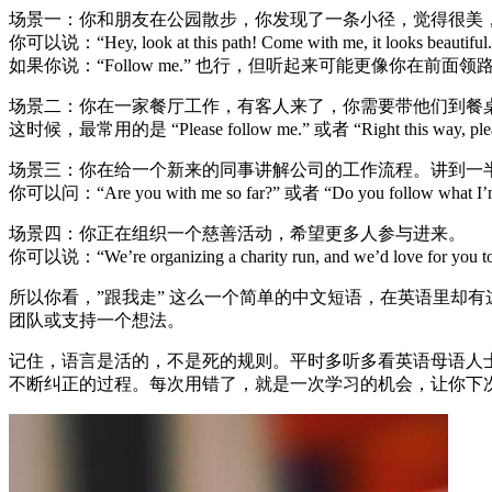
场景一：你和朋友在公园散步，你发现了一条小径，觉得很美
你可以说：“Hey, look at this path! Come with me, it loo
如果你说：“Follow me.” 也行，但听起来可能更像你在前面领路
场景二：你在一家餐厅工作，有客人来了，你需要带他们到餐
这时候，最常用的是 “Please follow me.” 或者 “Right this wa
场景三：你在给一个新来的同事讲解公司的工作流程。讲到一
你可以问：“Are you with me so far?” 或者 “Do you f
场景四：你正在组织一个慈善活动，希望更多人参与进来。
你可以说：“We’re organizing a charity run, and we’d love fo
所以你看，”跟我走” 这么一个简单的中文短语，在英语里却
团队或支持一个想法。
记住，语言是活的，不是死的规则。平时多听多看英语母语人
不断纠正的过程。每次用错了，就是一次学习的机会，让你下