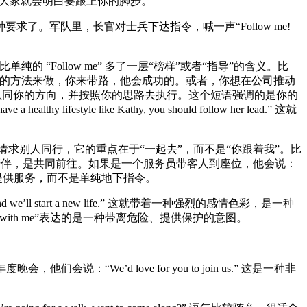
e.” 大家就会明白要跟上你的脚步。
种要求了。军队里，长官对士兵下达指令，喊一声“Follow me!
单纯的 “Follow me” 多了一层“榜样”或者“指导”的含义。比
.” 意思是让他按照你的方法来做，你来带路，他会成功的。或者，你想在公司推动
 这就表明你希望大家认同你的方向，并按照你的思路去执行。这个短语强调的是你的
 like Kathy, you should follow her lead.” 这就
一种邀请，或者请求别人同行，它的重点在于“一起去”，而不是“你跟着我”。比
。这里强调的是陪伴，是共同前往。如果是一个服务员带客人到座位，他会说：
更礼貌，更像是在提供服务，而不是单纯地下指令。
ll start a new life.” 这就带着一种强烈的感情色彩，是一种
me with me”表达的是一种带离危险、提供保护的意图。
说：“We’d love for you to join us.” 这是一种非