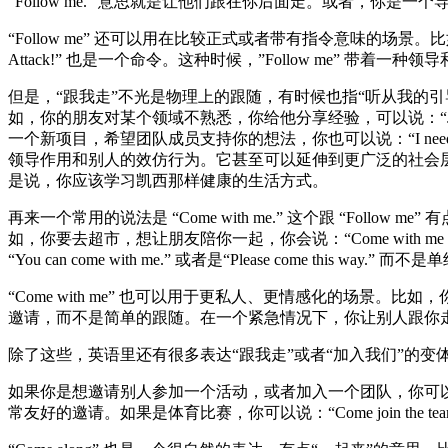
“Follow me.” 意思就是让他们跟在你后面走。或者，你是一个导
“Follow me” 还可以用在比较正式或者带有指令意味的场景。比
Attack!” 也是一个命令。这种时候，”Follow me” 带着一种
但是，“跟我走”不光是物理上的跟随，有时候也指“听从我的引导”、“效仿
如，你的朋友对某个领域不熟悉，你给他分享经验，可以说：“Just follo
一个新项目，希望团队成员支持你的想法，你也可以说：“I need every
领导作用和别人的效仿行为。它甚至可以延伸到更广泛的社会层面，比如看到某人生活方式健康，我
是说，你应该学习凯西那样健康的生活方式。
再来一个常用的说法是 “Come with me.” 这个跟 “Foll
如，你要去超市，想让朋友陪你一起，你会说：“Come with me
“You can come with me.” 或者是“Please come thi
“Come with me” 也可以用于更私人、更情感化的场景。比如，你想跟爱
邀请，而不是简单的跟随。在一个紧急情况下，你让别人跟你走，保护他们，也
除了这些，英语里还有很多表达“跟我走”或者“加入我们”的变
如果你是想邀请别人参加一个活动，或者加入一个团队，你可以用 “Join me.
常友好的邀请。如果是体育比赛，你可以说：“Come join the