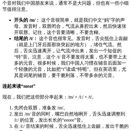
个音对我们中国朋友来说，通常不是大问题，但也有一些小细
节值得注意。
开头的 /m/：
这个音很简单，就是我们中文“妈”字的声
母。发音时，双唇闭合，气流从鼻腔出来，然后快速张
开双唇。记住，这个音要清晰，不要含糊。
结尾的 /t/：
这个音也很常见。发音时，舌尖抵住上齿龈
（就是上门牙后面那块突起的地方），堵住气流。然
后，舌尖迅速离开，让气流冲出来，发出一个短促的
“特”音。注意，这个 /t/ 音不要发得太重，也不要带上太
多的元音。很多时候，我们中国人习惯在辅音后面加一
个轻微的元音，比如把“t”读成“特呃”。但在英语里，尤
其是词尾的辅音，要干脆利落，不带多余的元音。
连起来读“meat”
现在，我们把这些部分串起来：/m/ + /iː/ + /t/。
先闭合双唇，准备发 /m/。
发出 /m/ 音的同时，嘴巴自然地咧开，舌头迅速调整到
/iː/ 的位置，发出长长的“eeeee”音。
在 /iː/ 音结束的时候，舌尖迅速抵住上齿龈，发出干脆的