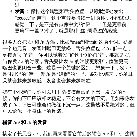
过。
发音：
保持这个嘴型和舌头位置，从喉咙深处发出
“eeeeee”的声音。这个声音要持续一到两秒，不能短促。
感觉一下，是不是有点像中文的“伊——”但是更靠前，
更扁平一些？对了，就是那种“丝”绸滑过的感觉。
很多人会把 /iː/ 和 /ɪ/ 弄混，比如“meat”和“mit”这两个词。/ɪ/ 是
一个短元音，发音时嘴巴更放松，舌头位置也比 /iː/ 低一点，
更接近“e”的音。你可以试着发“it”这个词的“i”音，那就是 /ɪ/。
当你发 /iː/ 的时候，舌头要比发 /ɪ/ 的时候更紧张，位置更高，
嘴巴也更闭合一些。这是一个关键的区别。想象一下，发 /iː/
是“拉长”的“伊”，发 /ɪ/ 是“短促”的“一”。多对比练习，你的耳
朵就会越来越敏感，发音也会越来越精准。
我有个小窍门，你可以用手指摸摸自己的下巴。发 /iː/ 的时
候，你的下巴应该相对稳定，不会有太大的下沉。但如果你发
成了 /ɪ/，下巴可能会稍微往下沉一点。这虽然不是绝对的，但
可以给你一个身体上的反馈。
辅音 /m/ 和 /t/ 的发音
搞定了长元音 /iː/，我们再来看看它前后的辅音 /m/ 和 /t/。这两