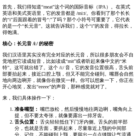
首先，我们得知道“meat”这个词的国际音标（IPA）。在英式
英语和美式英语里，它的发音都是 /miːt/。你看到了那个长长
的“i”后面跟着的冒号“ː”了吗？那个小符号可重要了，它代表
的是一个“长元音”。这就告诉我们，这个“i”的发音，得拉长，
得饱满。
核心：长元音 /iː/ 的秘密
我们汉语里其实没有完全对应的长元音，所以很多朋友会不自
觉地把它读成短音，比如读成“mit”或者听起来像中文的“米
特”。这可就出错了。这个 /iː/ 音，它的发音位置很高，舌头前
部要抬起来，接近口腔上颚，但又不能完全碰到。嘴唇会自然
地向两边咧开，就像你在微笑一样。你可以想象一下，你正在
开心地笑，发出“eeeee”的声音，那种感觉就对了。
来，我们具体操作一下：
准备嘴型：
嘴巴放松，然后慢慢地往两边咧，嘴角向上
提，但不要太夸张，就像要露出一排牙齿。
舌头位置：
舌尖轻轻抵住下门牙内侧。舌头的前半部
分，也就是舌面，要拱起来，尽量靠近上颚的中间部
分。记住，不能碰到上颚，要留出一点点缝隙让气流通