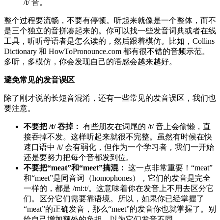
/t/ 音。
整个过程要流畅，不要有停顿。听起来就像是一个整体，而不
是三个独立的音拼凑起来的。你可以找一些发音词典或者在线
工具，听听母语者是怎么读的，然后跟着模仿。比如，Collins
Dictionary 和 HowToPronounce.com 都有很不错的音频示范。
多听，多模仿，你会发现自己的语感会越来越好。
避免常见的发音误区
除了刚才说的长短音混淆，还有一些常见的发音误区，我们也
要注意。
不要把 /t/ 吞掉：
有些朋友在词尾的 /t/ 音上会偷懒，直
接吞掉不发。这样听起来就很不完整。虽然有时候在快
速口语中 /t/ 会有弱化，但作为一个学习者，我们一开始
还是要努力把每个音都发到位。
不要把“meat”和“meet”搞混：
这一点非常重要！“meat”
和“meet”是同音词（homophones），它们的发音是完全
一样的，都是 /miːt/。这意味着你在发音上不用去区分它
们。区分它们需要靠语境。所以，如果你已经掌握了
“meat”的正确发音，那么“meet”的发音你也就掌握了。别
给自己增加额外的负担，以为它们发音不同。