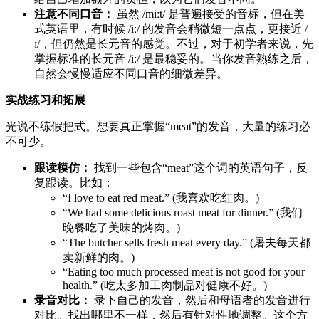
注意不同口音：
虽然 /miːt/ 是普遍接受的音标，但在美
式英语里，有时候 /iː/ 的发音会稍微短一点点，更接近 /
ɪ/，但仍然是长元音的感觉。不过，对于初学者来说，先
掌握标准的长元音 /iː/ 是最稳妥的。当你发音熟练之后，
自然会慢慢适应不同口音的细微差异。
实战练习和拓展
光说不练假把式。想要真正掌握“meat”的发音，大量的练习必
不可少。
跟读模仿：
找到一些包含“meat”这个词的英语句子，反
复跟读。比如：
“I love to eat red meat.” (我喜欢吃红肉。)
“We had some delicious roast meat for dinner.” (我们
晚餐吃了美味的烤肉。)
“The butcher sells fresh meat every day.” (屠夫每天都
卖新鲜的肉。)
“Eating too much processed meat is not good for your
health.” (吃太多加工肉制品对健康不好。)
录音对比：
录下自己的发音，然后和母语者的发音进行
对比。找出哪里不一样，然后有针对性地调整。这个方