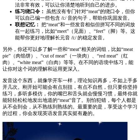
法非常有效，可以让你清楚地听到自己的进步。
练习绕口令：
虽然没有专门针对“meat”的绕口令，但你
可以自己编一些包含 /iː/ 音的句子，帮助你巩固发音。
联想记忆：
把“meat”和一些发音相似但拼写不同的词放
在一起练习，比如“meet”（见面）、“feet”（脚）等。这
能帮你更好地理解长元音 /iː/ 的稳定发音。
另外，你还可以多了解一些和“meat”相关的词组，比如“meat
pie”（肉馅饼）、“cut of meat”（一块肉）、“red meat”（红
肉）、“white meat”（白肉）等等。在不同的语境中练习，能
让你对这个词的理解和运用更深入。
发音这个东西，就像学开车一样，理论知识再多，不如上手多
开几次。刚开始可能会有点别扭，有点不自然，但只要你坚持
练习，多听多模仿，你的嘴巴和舌头就会慢慢习惯，最终你就
能轻轻松松地发出地道的“meat”音了。别怕犯错，每个人都是
从不会到会，从不熟练到熟练的。最重要的是，享受这个学习
的过程，你会发现英语发音其实挺有趣的。