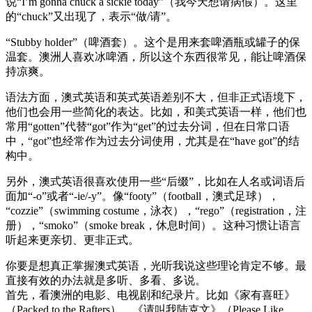
说“I’m gonna chuck a sickie today”（我今天想请病假）。这里
的“chuck”又出现了，表示“做/请”。
“Stubby holder”（啤酒套）。这个是用来套啤酒瓶或罐子的保
温套。澳洲人喜欢冰啤酒，所以这个东西很常见，能让啤酒保
持凉爽。
语法方面，澳式英语和英式英语差别不大，但非正式语境下，
他们也会用一些简化的表达。比如，和美式英语一样，他们也
常用“gotten”代替“got”作为“get”的过去分词，但在日常口语
中，“got”也经常作为过去分词使用，尤其是在“have got”的结
构中。
另外，澳式英语很喜欢使用一些“后缀”，比如在人名或词语后
面加“-o”或者“-ie/-y”。像“footy”（football，澳式足球），
“cozzie”（swimming costume，泳衣），“rego”（registration，注
册），“smoko”（smoke break，休息时间）。这种习惯让语言
听起来更亲切、更非正式。
你要是想真正掌握澳式英语，光听我说这些理论肯定不够。最
直接有效的办法就是多听、多看、多说。
首先，看澳洲的电影、电视剧和纪录片。比如《家有喜旺》
（Packed to the Rafters）、《请叫我陆克文》（Please Like