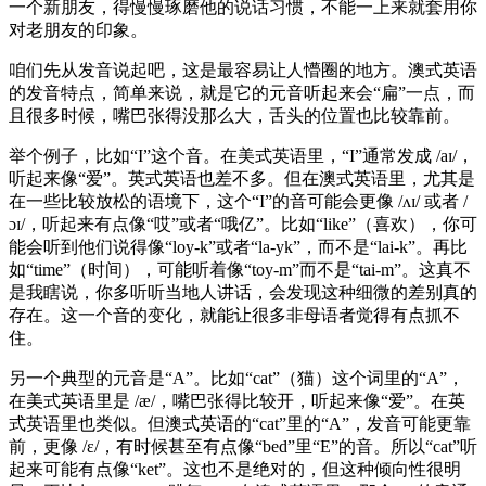
一个新朋友，得慢慢琢磨他的说话习惯，不能一上来就套用你
对老朋友的印象。
咱们先从发音说起吧，这是最容易让人懵圈的地方。澳式英语
的发音特点，简单来说，就是它的元音听起来会“扁”一点，而
且很多时候，嘴巴张得没那么大，舌头的位置也比较靠前。
举个例子，比如“I”这个音。在美式英语里，“I”通常发成 /aɪ/，
听起来像“爱”。英式英语也差不多。但在澳式英语里，尤其是
在一些比较放松的语境下，这个“I”的音可能会更像 /ʌɪ/ 或者 /
ɔɪ/，听起来有点像“哎”或者“哦亿”。比如“like”（喜欢），你可
能会听到他们说得像“loy-k”或者“la-yk”，而不是“lai-k”。再比
如“time”（时间），可能听着像“toy-m”而不是“tai-m”。这真不
是我瞎说，你多听听当地人讲话，会发现这种细微的差别真的
存在。这一个音的变化，就能让很多非母语者觉得有点抓不
住。
另一个典型的元音是“A”。比如“cat”（猫）这个词里的“A”，
在美式英语里是 /æ/，嘴巴张得比较开，听起来像“爱”。在英
式英语里也类似。但澳式英语的“cat”里的“A”，发音可能更靠
前，更像 /ɛ/，有时候甚至有点像“bed”里“E”的音。所以“cat”听
起来可能有点像“ket”。这也不是绝对的，但这种倾向性很明