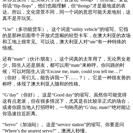
你说“flip-flops”，他们也能理解，但“thongs”才是最地道的表
达。所以，文化背景不同，同一个词的意思可能天差地别，这
真不是开玩笑。
“Ute”（多功能货车）。这个词是“utility vehicle”的缩写。它指
的是那种后面带个开放式货厢的轻型卡车，在澳大利亚的农场
和工地上很常见。可以说，澳大利亚人对“ute”有一种特殊的
情感。
还有“mate”（伙计/朋友）。这个词真的太常用了，无论男女老
少，陌生人还是朋友，都可以用“mate”来称呼。你问路的时
候，可以对陌生人说“Excuse me, mate, could you tell me…?”
（你好，哥们儿，能告诉我一下……？）。它是一种很友善的
称呼，体现了澳大利亚人随和的性格。
“G’day”（你好）。这是“Good day”的缩写。虽然你可能觉得
这有点老派，但在很多情况下，尤其是在比较非正式的场合，
或者你跟当地人打招呼时，一句响亮的“G’day, mate!”绝对能让
你迅速拉近距离。
“Servo”（加油站）。这是“service station”的缩写。你要是问
“Where’s the nearest servo?”，澳洲人秒懂。