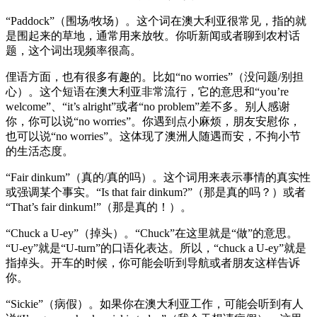
“Paddock”（围场/牧场）。这个词在澳大利亚很常见，指的就
是围起来的草地，通常用来放牧。你听新闻或者聊到农村话
题，这个词出现频率很高。
俚语方面，也有很多有趣的。比如“no worries”（没问题/别担
心）。这个短语在澳大利亚非常流行，它的意思和“you’re
welcome”、“it’s alright”或者“no problem”差不多。别人感谢
你，你可以说“no worries”。你遇到点小麻烦，朋友安慰你，
也可以说“no worries”。这体现了澳洲人随遇而安，不拘小节
的生活态度。
“Fair dinkum”（真的/真的吗）。这个词用来表示事情的真实性
或强调某个事实。“Is that fair dinkum?”（那是真的吗？）或者
“That’s fair dinkum!”（那是真的！）。
“Chuck a U-ey”（掉头）。“Chuck”在这里就是“做”的意思。
“U-ey”就是“U-turn”的口语化表达。所以，“chuck a U-ey”就是
指掉头。开车的时候，你可能会听到导航或者朋友这样告诉
你。
“Sickie”（病假）。如果你在澳大利亚工作，可能会听到有人