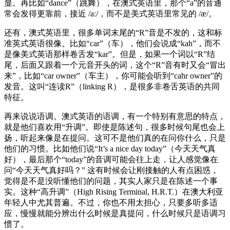
显。再比如“dance”（跳舞），在澳式英语里，那个“a”的音通
常会发得更靠前，接近 /aː/，而不是美式英语里常见的 /æ/。
还有，澳式英语里，很多单词末尾的“R”音是不发的，这和标
准英式英语很像。比如“car”（车），他们会说成“kah”，而不
是像美式英语那样卷舌发“kar”。但是，如果一个词以“R”结
尾，后面又跟着一个元音开头的词，这个“R”音有时又会“冒出
来”，比如“car owner”（车主），你可能会听到“cahr owner”的
发音。这叫“连读R”（linking R），是很多非卷舌英语的共同
特征。
再来说说语调。澳式英语的语调，有一个特别有意思的特点，
就是他们喜欢用“升调”。即使是陈述句，很多时候句尾也会上
扬，听起来像是在提问。这可不是他们真的在问你什么，只是
他们的习惯。比如他们说“It’s a nice day today”（今天天气真
好），最后那个“today”的音调可能会往上走，让人感觉像在
问“今天天气真好吗？” 这有时候会让刚接触的人有点困惑，
觉得是不是没听懂他们的问题，其实人家只是在陈述一个事
实。这种“高升调”（High Rising Terminal, H.R.T.）在澳大利亚
年轻人中尤其普遍。不过，你也不用太担心，只要多听多适
应，慢慢就能分辨出什么时候是真提问，什么时候只是语调习
惯了。