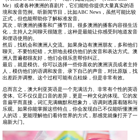
Me）或者各种澳洲的喜剧片，它们能给你提供大量真实的语
境和发音范例。听新闻节目，比如ABC News，虽然可能比较
正式，但也能帮助你了解标准发音。
其次，听澳洲的播客和广播节目。很多澳洲的播客内容很生活
化，主持人之间聊天很随意，这种是最能让你感受到地道发音
和俚语使用的。
然后，找机会和澳洲人交流。如果身边有澳洲朋友，多和他们
聊天。不要怕犯错，大胆地去模仿他们的发音和表达方式。澳
洲人普遍都很友好，他们会很乐意帮你纠正。
最后，就是模仿。你可以选择一些你喜欢的澳洲演员或者主持
人，模仿他们的语调和发音。录下自己的声音，对比原版，找
出差距并调整。这个过程可能有点枯燥，但是非常有效。
总而言之，澳大利亚英语是一个充满活力、非常有个性的英语
变体。它不仅仅是口音的差异，更是一种文化的体现。它的发
音扁平而直接，词汇充满幽默和想象力，语调则透露着随和与
乐观。如果你能掌握这些特点，你会发现自己不仅能听懂澳洲
人的话，更能理解他们看待世界的方式，那感觉就像打开了一
扇新大门。