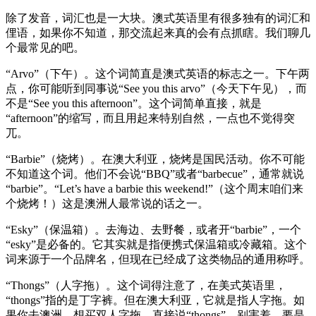
除了发音，词汇也是一大块。澳式英语里有很多独有的词汇和
俚语，如果你不知道，那交流起来真的会有点抓瞎。我们聊几
个最常见的吧。
“Arvo”（下午）。这个词简直是澳式英语的标志之一。下午两
点，你可能听到同事说“See you this arvo”（今天下午见），而
不是“See you this afternoon”。这个词简单直接，就是
“afternoon”的缩写，而且用起来特别自然，一点也不觉得突
兀。
“Barbie”（烧烤）。在澳大利亚，烧烤是国民活动。你不可能
不知道这个词。他们不会说“BBQ”或者“barbecue”，通常就说
“barbie”。“Let’s have a barbie this weekend!”（这个周末咱们来
个烧烤！）这是澳洲人最常说的话之一。
“Esky”（保温箱）。去海边、去野餐，或者开“barbie”，一个
“esky”是必备的。它其实就是指便携式保温箱或冷藏箱。这个
词来源于一个品牌名，但现在已经成了这类物品的通用称呼。
“Thongs”（人字拖）。这个词得注意了，在美式英语里，
“thongs”指的是丁字裤。但在澳大利亚，它就是指人字拖。如
果你去澳洲，想买双人字拖，直接说“thongs”，别害羞。要是