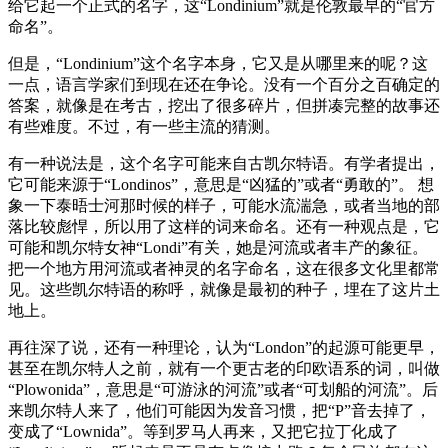
给它起一个正式的名字，这“Londinium”就是伦敦最早的“官方
命名”。
但是，“Londinium”这个名字本身，它又是从哪里来的呢？这
一点，语言学家们到现在还在争论。没有一个百分之百确定的
答案，就像是在考古，挖出了很多碎片，但拼凑完整的故事还
有些难度。不过，有一些主流的猜测。
有一种说法是，这个名字可能来自古凯尔特语。有学者提出，
它可能来源于“Londinos”，意思是“凶猛的”或者“勇敢的”。 想
象一下泰晤士河那时候的样子，可能水流湍急，或者当地的部
落比较彪悍，所以用了这样的词来命名。还有一种观点是，它
可能和凯尔特女神“Londi”有关，她是河流或者丰产的象征。
把一个地方用河流或者神灵的名字命名，这在很多文化里都常
见。这些凯尔特语的称呼，就像是最初的种子，埋在了这片土
地上。
再往深了说，还有一种理论，认为“London”的起源可能更早，
甚至在凯尔特人之前，就有一个更古老的印欧语系的词，叫做
“Plowonida”，意思是“可游泳的河流”或者“可划船的河流”。后
来凯尔特人来了，他们可能因为发音习惯，把“P”音去掉了，
变成了“Lownida”。等到罗马人再来，又把它拉丁化成了