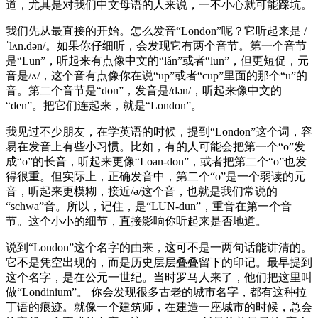
道，尤其是对我们中文母语的人来说，一不小心就可能踩坑。
我们先从最直接的开始。怎么发音“London”呢？它听起来是 /
ˈlʌn.dən/。如果你仔细听，会发现它有两个音节。第一个音节
是“Lun”，听起来有点像中文的“lǎn”或者“lun”，但更短促，元
音是/ʌ/，这个音有点像你在说“up”或者“cup”里面的那个“u”的
音。第二个音节是“don”，发音是/dən/，听起来像中文的
“den”。把它们连起来，就是“London”。
我见过不少朋友，在学英语的时候，提到“London”这个词，容
易在发音上有些小习惯。比如，有的人可能会把第一个“o”发
成“o”的长音，听起来更像“Loan-don”，或者把第二个“o”也发
得很重。但实际上，正确发音中，第二个“o”是一个弱读的元
音，听起来更模糊，接近/ə/这个音，也就是我们常说的
“schwa”音。所以，记住，是“LUN-dun”，重音在第一个音
节。这个小小的细节，直接影响你听起来是否地道。
说到“London”这个名字的由来，这可不是一两句话能讲清的。
它不是凭空出现的，而是历史层层叠叠留下的印记。最早提到
这个名字，是在公元一世纪。当时罗马人来了，他们把这里叫
做“Londinium”。 你会发现很多古老的城市名字，都有这种拉
丁语的痕迹。就像一个建筑师，在建造一座城市的时候，总会