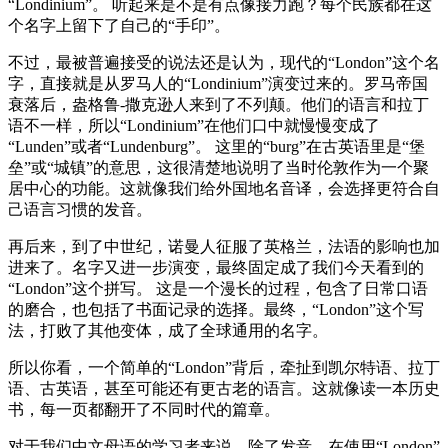
“Londinium”。 听起来是不是有点像接力跑？每个民族都在这
个名字上留下了自己的“手印”。
不过，最被普遍接受的说法还是认为，现代的“London”这个名
字，直接就是从罗马人的“Londinium”演变过来的。罗马帝国
衰落后，盎格鲁-撒克逊人来到了不列颠。他们的语言和拉丁
语不一样，所以“Londinium”在他们口中就慢慢变成了
“Lunden”或者“Lundenburg”。 这里的“burg”在古英语里是“堡
垒”或“城镇”的意思，这很清楚地说明了当时伦敦作为一个聚
居中心的功能。这就像我们给外国地名音译，会选择更符合自
己语言习惯的发音。
再后来，到了中世纪，诺曼人征服了英格兰，法语的影响也加
进来了。名字又进一步演变，最终固定成了我们今天看到的
“London”这个拼写。 这是一个漫长的过程，包含了日常口语
的磨合，也包括了书面记录的选择。最终，“London”这个写
法，打败了其他变体，成了全球通用的名字。
所以你看，一个简单的“London”背后，牵扯到凯尔特语、拉丁
语、古英语，甚至可能还有更古老的语言。这就像读一本历史
书，每一页都翻开了不同时代的篇章。
对于我们中文母语的学习者来说，除了发音，在使用“London”