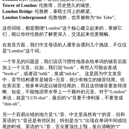
Tower of London
: 伦敦塔，历史悠久的城堡。
London Bridge
: 伦敦桥，泰晤士河上的桥梁。
London Underground
: 伦敦地铁，也常被称为“the Tube”。
这些词组，都是围绕“London”这个核心建立起来的，掌握它
们，能让你对伦敦的了解更深入，交流起来也更顺畅。
在发音方面，我们中文母语的人通常会遇到几个挑战，不仅仅
是“London”这个词。
一个常见的问题是，我们说话习惯性地喜欢给单词的辅音后面
加上一个元音。比如，我们说“book”，有些人可能会发成
“book-e”，或者说“milk”，发成“mil-ke”。 这是因为中文发音
中，音节结构通常是辅音+元音，很少有独立的辅音结尾。但
在英语里，很多单词是以辅音结尾的，而且这些辅音要发得清
晰、短促，不能拖泥带水带上一个额外的元音。对于“London”
来说，就是“LUN-dun”，最后的“n”音要干净利落，不要变成
“dun-uh”。
另一个容易出错的地方是“L”音。中文里虽然有“l”的音，但和
英语的“L”音还是有些区别，特别是当“L”出现在单词中间或结
尾的时候。英语的“L”音，舌尖要顶住上颚，发出清晰的“l”