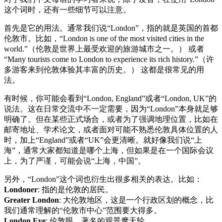
这个词时，还有一些细节可以注意。
首先是它的用法。通常我们说“London”，指的就是英国的首都
伦敦市。比如，“London is one of the most visited cities in the
world.”（伦敦是世界上最受欢迎的旅游城市之一。） 或者
“Many tourists come to London to experience its rich history.”（许
多游客来到伦敦体验其丰富的历史。） 这都是很常见的用
法。
有时候，你可能会看到“London, England”或者“London, UK”的
说法。这在日常交流中不一定需要，因为“London”本身就足够
明确了。但在某些正式场合，或者为了强调地理位置，比如在
邮寄地址、学术论文，或者面对可能不熟悉伦敦具体位置的人
时，加上“England”或者“UK”会更清晰。就好像我们说“上
海”，通常大家都知道是哪个上海，但如果是在一个国际会议
上，为了严谨，可能会说“上海，中国”。
另外，“London”这个词也衍生出很多相关的表达。比如：
Londoner
: 指的是伦敦的居民。
Greater London
: 大伦敦地区，这是一个行政区划的概念，比
我们通常理解的“伦敦市中心”范围要大得多。
London Eye
: 伦敦眼，著名的观景摩天轮。