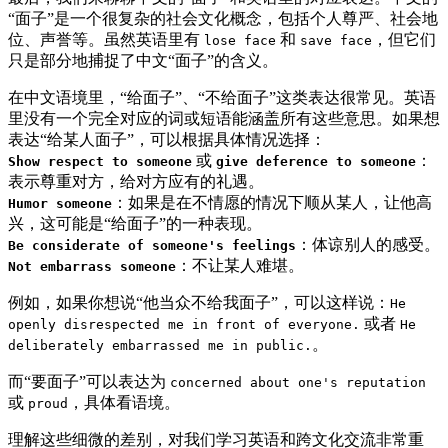
“面子”是一个很复杂的社会文化概念，包括个人尊严、社会地
位、声誉等。虽然英语里有
和
，但它们
lose face
save face
只是部分地捕捉了中文“面子”的含义。
在中文语境里，“给面子”、“不给面子”这类表达很常见。英语
里没有一个完全对应的词或短语能涵盖所有这些意思。如果想
表达“给某人面子”，可以根据具体情况选择：
或
：
Show respect to someone
give deference to someone
表示尊重对方，给对方应有的礼遇。
：如果是在不情愿的情况下顺从某人，让他高
Humor someone
兴，这可能是“给面子”的一种表现。
：体谅别人的感受。
Be considerate of someone's feelings
：不让某人难堪。
Not embarrass someone
例如，如果你想说“他当众不给我面子”，可以这样说：
He
或者
openly disrespected me in front of everyone.
He
。
deliberately embarrassed me in public.
而“要面子”可以表达为
concerned about one's reputation
或
，具体看语境。
proud
理解这些细微的差别，对我们学习英语和跨文化交流非常重