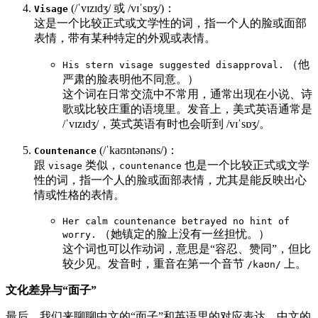
(/ˈvɪzɪdʒ/ 或 /vɪˈsɒʒ/)：
Visage
这是一个比较正式或文学性的词，指一个人的脸或面部
表情，带有某种特定的外观或表情。
（他
His stern visage suggested disapproval.
严肃的脸表明他不同意。）
这个词在日常交流中不常用，通常出现在小说、诗
歌或比较庄重的语境里。发音上，美式英语通常是
/ˈvɪzɪdʒ/，英式英语有时也会听到 /vɪˈsɒʒ/。
(/ˈkaʊntənəns/)：
Countenance
跟
类似，
也是一个比较正式或文学
visage
countenance
性的词，指一个人的脸或面部表情，尤其是能反映出心
情或性格的表情。
Her calm countenance betrayed no hint of
（她镇定的脸上没有一丝担忧。）
worry.
这个词也可以作动词，意思是“容忍、赞同”，但比
较少见。发音时，重音在第一个音节
上。
/kaʊn/
文化差异与“面子”
最后，我们来聊聊中文的“面子”和英语里的对应表达。中文的