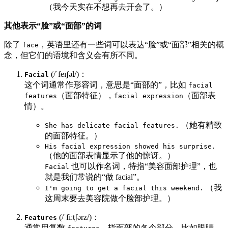
（我今天实在不想再去开会了。）
其他表示“脸”或“面部”的词
除了
，英语里还有一些词可以表达“脸”或“面部”相关的概
face
念，但它们的语境和含义会有所不同。
(/ˈfeɪʃəl/)：
Facial
这个词通常作形容词，意思是“面部的”，比如
facial
（面部特征），
（面部表
features
facial expression
情）。
（她有精致
She has delicate facial features.
的面部特征。）
His facial expression showed his surprise.
（他的面部表情显示了他的惊讶。）
也可以作名词，特指“美容面部护理”，也
Facial
就是我们常说的“做 facial”。
（我
I'm going to get a facial this weekend.
这周末要去美容院做个脸部护理。）
(/ˈfiːtʃərz/)：
Features
通常用复数
，指面部的各个部分，比如眼睛、