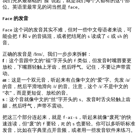
我们先从最基础的“脸”说起，就是我们每个人都有的这个部
位。英语里最常见的词当然是
。
face
的发音
Face
这个词的发音其实不难，但对一些中文母语者来说，可
Face
能会把
和
的音搞混，或者把结尾的
读成了
或
的
f
v
s
c
sh
音。
正确的发音是 /feɪs/。我们一步步来拆解：
f
：这个音跟中文的“福”字开头的
类似，但发音时嘴唇要更
f
放松，下嘴唇轻触上牙齿，然后呼气。记住，不要让声带震
动。
aɪ
：这是一个双元音，听起来有点像中文的“爱”字。先发 /a/
的音，然后平滑地滑向 /ɪ/ 的音。注意，这个 /ɪ/ 不是中文的
“衣”，而是更短促、放松的音。
s
：这个音就像中文的“丝”字开头的
。发音时舌尖轻触上齿
s
龈，然后呼气，声带不震动。
把这三个部分连起来，就是
，听起来就像“废死”的快
f-aɪ-s
速连读，但“废”的
要轻，
的
也要轻。你可以多听听标准
f
死
s
发音，比如在字典里点开音频，或者用一些发音软件来练习。