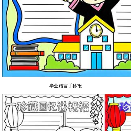
毕业赠言手抄报