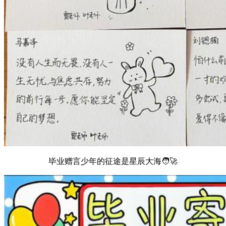
毕业赠言少年的征途是星辰大海🧑‍🚀