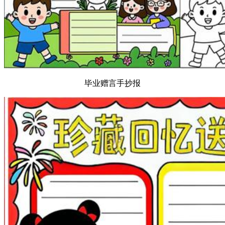
毕业赠言手抄报