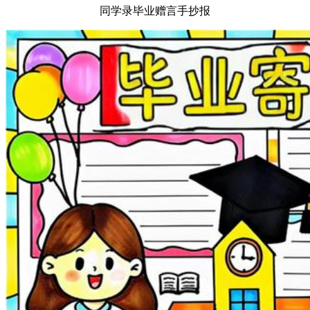
同学录毕业赠言手抄报