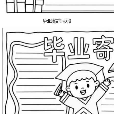
毕业赠言手抄报