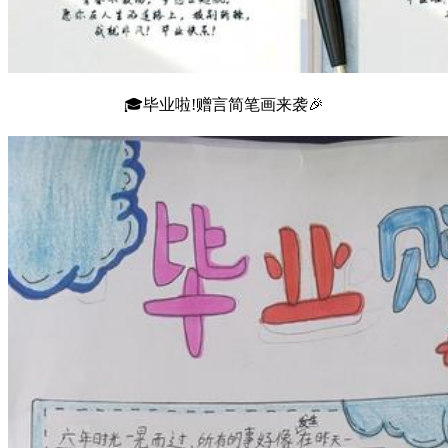
🎓毕业啦!赠言简笔画来袭🎉