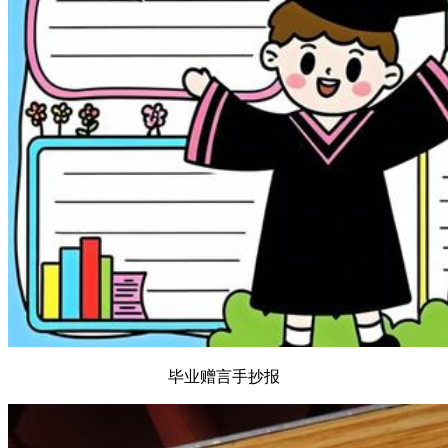
毕业赠言手抄报