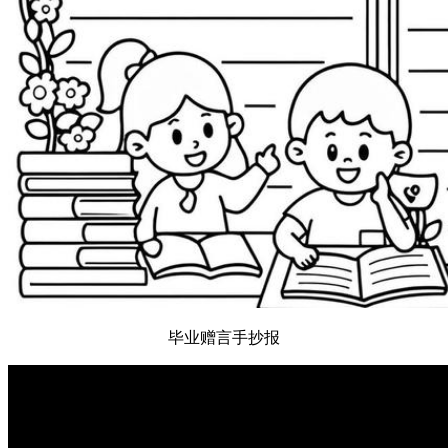
毕业赠言手抄报