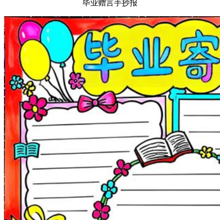
毕业赠言手抄报