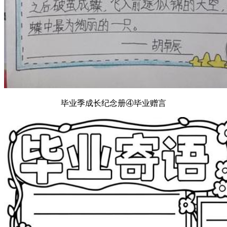
毕业季成长纪念册④毕业赠言