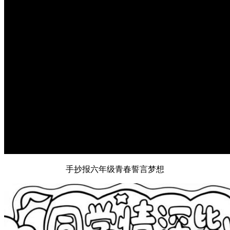
手抄报六年级青春誓言梦想