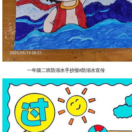
一年级二班防溺水手抄报#防溺水宣传