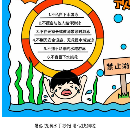
暑假防溺水手抄报.暑假快到啦