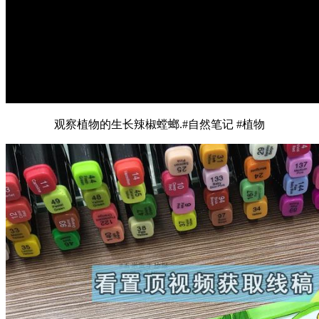
观察植物的生长辣椒螳螂.#自然笔记 #植物