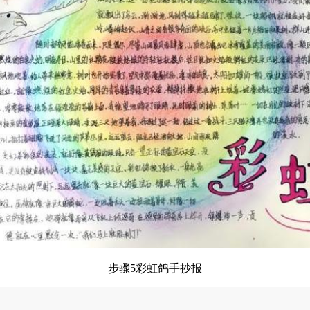
步骤5彩虹鸽手抄报