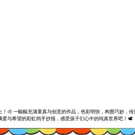
上！🎨 一幅幅充满童真与创意的作品，色彩明快，构图巧妙，
爱与希望的彩虹鸽手抄报，感受孩子们心中的纯真世界吧！🕊️