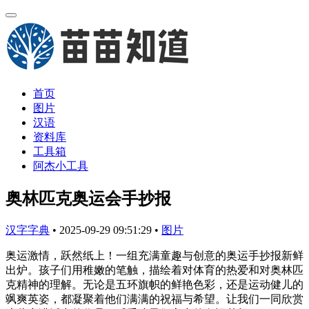
首页
图片
汉语
资料库
工具箱
阿杰小工具
奥林匹克奥运会手抄报
汉字字典
•
2025-09-29 09:51:29
•
图片
奥运激情，跃然纸上！一组充满童趣与创意的奥运手抄报新鲜
出炉。孩子们用稚嫩的笔触，描绘着对体育的热爱和对奥林匹
克精神的理解。无论是五环旗帜的鲜艳色彩，还是运动健儿的
飒爽英姿，都凝聚着他们满满的祝福与希望。让我们一同欣赏