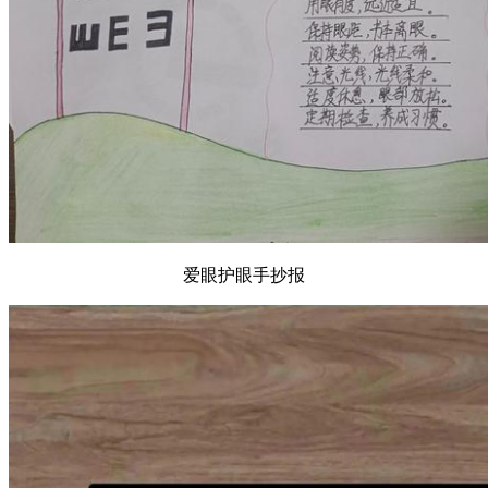
爱眼护眼手抄报