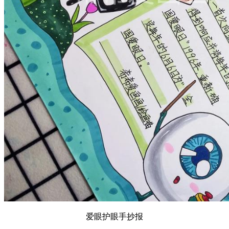
爱眼护眼手抄报