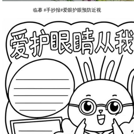
临摹 #手抄报#爱眼护眼预防近视