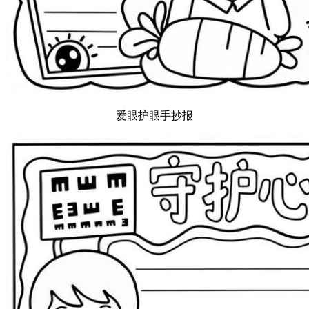
爱眼护眼手抄报