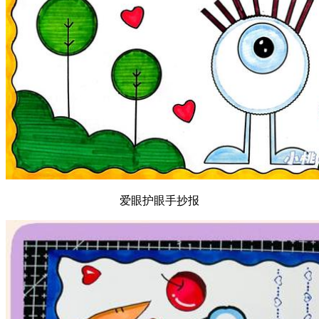
爱眼护眼手抄报