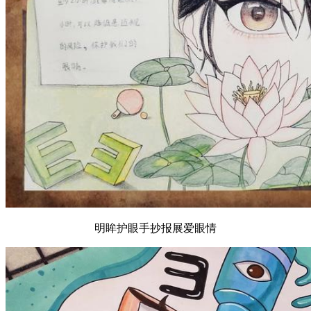
明眸护眼手抄报展爱眼情