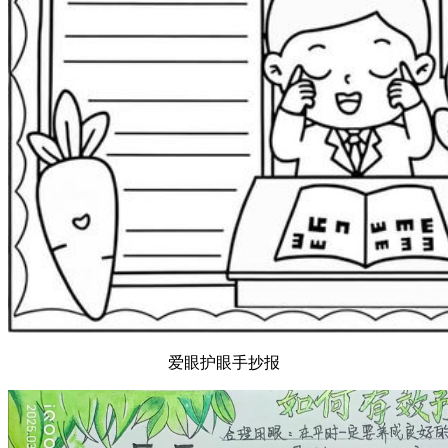
爱眼护眼手抄报