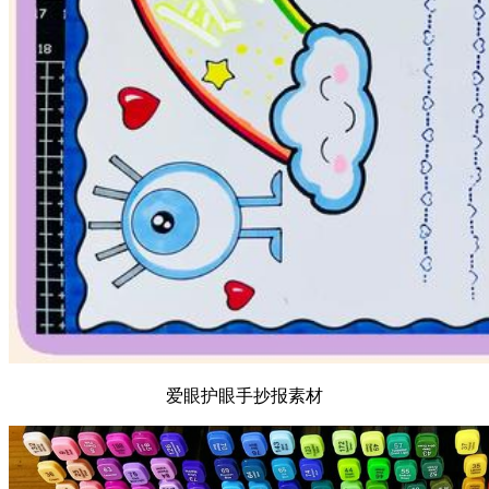
爱眼护眼手抄报素材