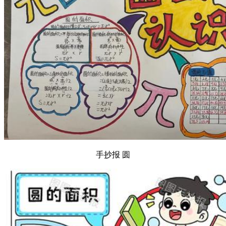
手抄报 圆