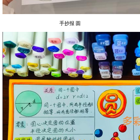
手抄报 圆