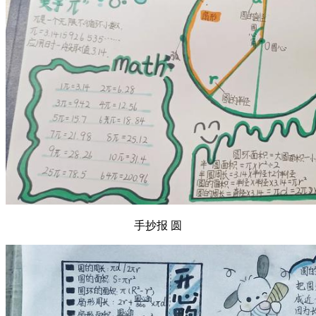
手抄报 圆