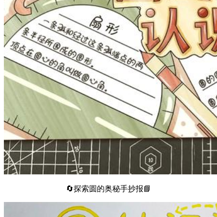
🔄探索圆的奥秘手抄报📘