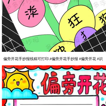
偏旁开花手抄报线稿可打印.#偏旁开花手抄报 #偏旁开花 #识