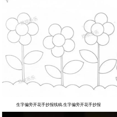
生字偏旁开花手抄报线稿.生字偏旁开花手抄报