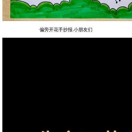
偏旁开花手抄报.小朋友们