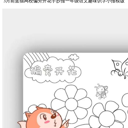
3月前蓝猫网校偏旁开花手抄报一年级语文趣味识字小报模版