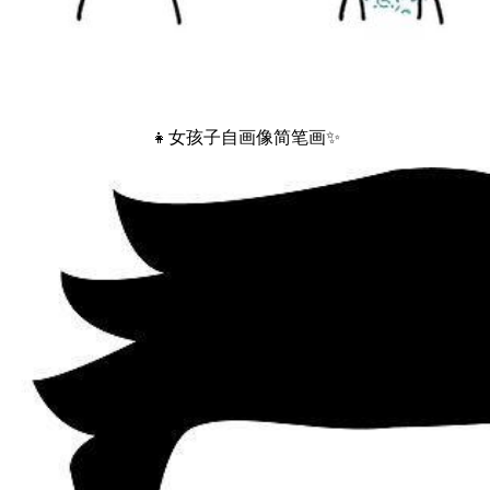
👧女孩子自画像简笔画✨