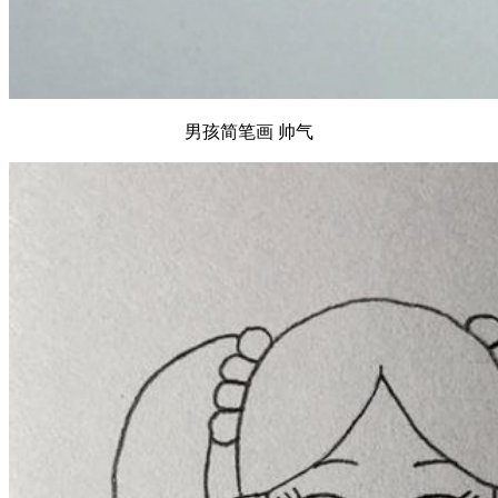
男孩简笔画 帅气