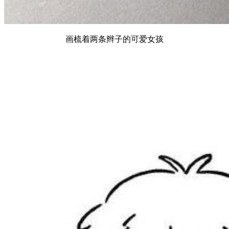
画梳着两条辫子的可爱女孩