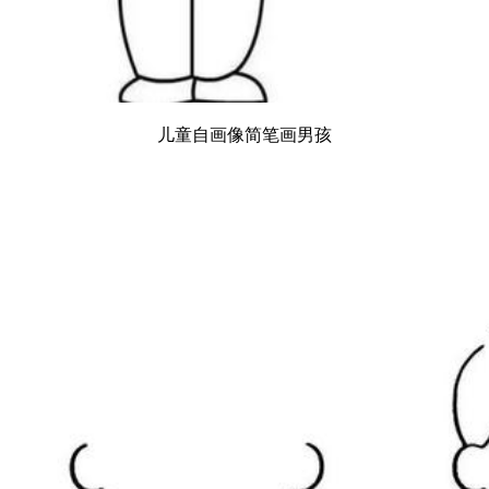
儿童自画像简笔画男孩