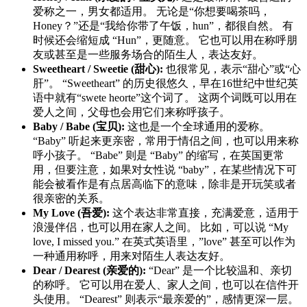
爱称之一，男女都适用。 无论是“你想要喝茶吗，
Honey？”还是“我给你带了午饭，hun”，都很自然。 有
时候还会缩短成 “Hun”，更随意。 它也可以用在称呼朋
友或甚至是一些服务场合的陌生人，表达友好。
Sweetheart / Sweetie (甜心):
也很常见，表示“甜心”或“心
肝”。 “Sweetheart” 的历史很悠久，早在16世纪中世纪英
语中就有“swete heorte”这个词了。 这两个词既可以用在
爱人之间，父母也会用它们来称呼孩子。
Baby / Babe (宝贝):
这也是一个全球通用的爱称。
“Baby” 听起来更亲密，常用于情侣之间，也可以用来称
呼小孩子。 “Babe” 则是 “Baby” 的缩写，在英国更常
用，但要注意，如果对女性说 “baby”，在某些情况下可
能会被看作是有点居高临下的意味，除非是开玩笑或者
很亲密的关系。
My Love (吾爱):
这个表达非常直接，充满爱意，适用于
浪漫伴侣，也可以用在家人之间。 比如，可以说 “My
love, I missed you.” 在英式英语里，”love” 甚至可以作为
一种通用称呼，用来对陌生人表达友好。
Dear / Dearest (亲爱的):
“Dear” 是一个比较温和、亲切
的称呼。 它可以用在爱人、家人之间，也可以在信件开
头使用。 “Dearest” 则表示“最亲爱的”，感情更深一层。