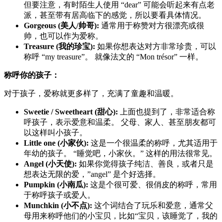
但要注意，有时陌生人使用 “dear” 可能会听起来有点老
派，甚至带有居高临下的感觉，所以要看具体情况。
Gorgeous (美人/帅哥):
通常用于称赞对方很漂亮或很
帅，也可以作为爱称。
Treasure (我的珍宝):
如果你想表达对方非常珍贵，可以
称呼 “my treasure”。 就像法文的 “Mon trésor” 一样。
称呼你的孩子：
对于孩子，爱称就更多样了，充满了童趣和温暖。
Sweetie / Sweetheart (甜心):
上面也提到了，非常适合称
呼孩子，表示爱意和温柔。 父母、家人、甚至朋友都可
以这样叫小孩子。
Little one (小家伙):
这是一个很温柔的称呼，尤其适用于
年幼的孩子。 “睡觉吧，小家伙。” 这样的用法很常见。
Angel (小天使):
如果你觉得孩子纯洁、善良，或者只是
想表达无限的爱，”angel” 是个好选择。
Pumpkin (小南瓜):
这是个很可爱、很俏皮的称呼，常用
于称呼孩子或爱人。
Munchkin (小不点):
这个词结合了玩乐和爱意，通常父
母用来称呼他们的小宝贝，比如“宝贝，该睡觉了，我的