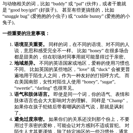
与动物相关的词，比如 “buddy” 或 “pal” (伙伴)，或者干脆就
是 “good boy/girl” (好孩子)。 甚至有些更搞怪的，比如
“snuggle bug” (爱抱抱的小虫子) 或 “cuddle bunny” (爱抱抱的小
兔子)。
一些重要的注意事项：
语境至关重要。
同样的词，在不同的语境、对不同的人
说，意思和感受完全不一样。 比如 “honey” 在很多场合
都是甜美的，但在职场对同事用就可能显得过于亲密。
地域差异。
不同的英语国家或地区，爱称的使用习惯也
不同。 比如英国的某些地区，”love” 或 “duck” 会被更普
遍地用于陌生人之间，作为一种友好的打招呼方式。 而
在美国南部，女性对陌生人使用 “honey”, “sugar”,
“sweetie”, “darling” 也很常见。
语气和肢体语言。
即使是同一个词，你的语气、表情和
肢体语言也会大大影响对方的理解。 同样是 “Champ”，
如果你在孩子犯错后带着嘲讽的语气说，那就是讽刺
了。
避免过度亲密。
如果你们的关系还没到那个份上，不要
用过于亲密的爱称，可能会让对方感到不适或冒犯。 对
陌生人尤其要谨慎，除了特定地区的一些习惯外，通常