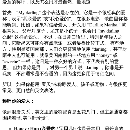
爱意的称呼，以及怎么用才最自然、最地道。
首先，”My darling” 这个表达是存在的。它是一个很经典的爱
称，表示“我亲爱的”或“我心爱的”。 在很多电影、歌曲里你都
能听到。比如，如果写信给爱人，开头用 “Darling Martha,” 就
很常见。 父母对孩子，尤其是小孩子，也会用 “my darling
child” 这样的说法。 不过，在日常口语里，特别是年轻人之
间，它听起来可能会有点老派，或者显得比较正式。 有些地
方，特别是英国南部，人们会更普遍地使用 “darling”，甚至对
陌生人也可能用，就像美国南部的一些地方用 “honey” 或
“sweetie” 一样，这只是一种友好的方式，不代表有别的意
思。 但如果你是男士，对另一个男士说 “darling”，除非是开
玩笑，不然通常是不合适的，因为这更多用于情侣之间。
所以，如果你想用“宝贝”来称呼爱人、孩子或宠物，有很多更
常见、更自然的英文表达。
称呼你的爱人：
谈到浪漫关系，英文里的爱称那真是五花八门，但主题通常都
围绕着“甜美”和“珍贵”。
Honey / Hun (亲爱的 / 宝贝儿):
这是最常用、最普遍的