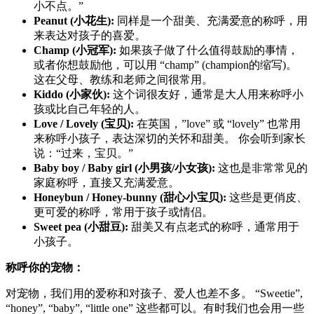
小不点。”
Peanut (小花生):
同样是一个甜美、充满爱意的称呼，用
来表达对孩子的喜爱。
Champ (小冠军):
如果孩子做了什么值得鼓励的事情，
或者你想鼓励他，可以用 “champ” (champion的缩写)。
这在父母、教练和老师之间很常用。
Kiddo (小家伙):
这个词很友好，通常是大人用来称呼小
孩或比自己年轻的人。
Love / Lovely (宝贝):
在英国，”love” 或 “lovely” 也常用
来称呼小孩子，表达深切的关怀和甜美。 你会听到家长
说：“过来，宝贝。”
Baby boy / Baby girl (小男孩/小女孩):
这也是非常常见的
家庭称呼，直接又充满爱意。
Honeybun / Honey-bunny (甜心小宝贝):
这些是更俏皮、
更可爱的称呼，常用于孩子或情侣。
Sweet pea (小甜豆):
甜美又有点老式的称呼，通常用于
小孩子。
称呼你的宠物：
对宠物，我们用的爱称和对孩子、爱人也差不多。 “Sweetie”,
“honey”, “baby”, “little one” 这些都可以。有时我们也会用一些