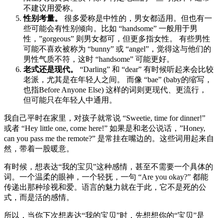
不建议用爱称。
性别考量。
很多爱称是中性的，男女都适用。但也有一
些可能会有性别倾向。比如 “handsome” 一般用于男
性，”gorgeous” 则男女都可，但更多指女性。 有些男性
可能不喜欢被称为 “bunny” 或 “angel”，觉得这与他们的
男性气质不符，这时 “handsome” 可能更好。
老式还是现代。
“Darling” 和 “dear” 有时候听起来会比较
老派，尤其是在年轻人之间。 而像 “bae” (baby的缩写，
也指Before Anyone Else) 这样的词则更现代、更流行，
但可能只在年轻人中通用。
我自己平时在家里，对孩子就常说 “Sweetie, time for dinner!”
或者 “Hey little one, come here!” 如果是和老公说话，”Honey,
can you pass me the remote?” 是常挂在嘴边的。这些词用起来自
然，带着一股暖意。
有时候，想表达“我的宝贝”这种感情，甚至不需要一个具体的
词。一个温柔的眼神，一个轻抚，一句 “Are you okay?” 都能
传递出那种珍视和爱。语言的魅力就在于此，它不是死的公
式，而是活的感情。
所以，当你下次想表达“我的宝贝”时，先想想你的“宝贝”是