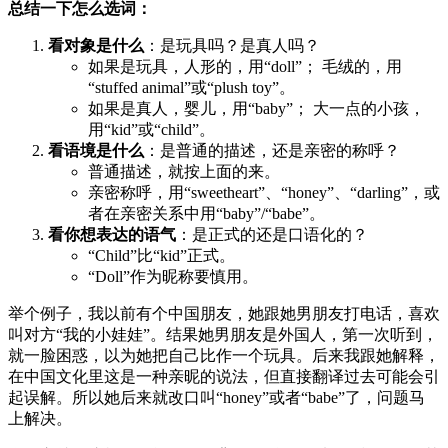
总结一下怎么选词：
看对象是什么
：是玩具吗？是真人吗？
如果是玩具，人形的，用“doll”； 毛绒的，用
“stuffed animal”或“plush toy”。
如果是真人，婴儿，用“baby”； 大一点的小孩，
用“kid”或“child”。
看语境是什么
：是普通的描述，还是亲密的称呼？
普通描述，就按上面的来。
亲密称呼，用“sweetheart”、“honey”、“darling”，或
者在亲密关系中用“baby”/“babe”。
看你想表达的语气
：是正式的还是口语化的？
“Child”比“kid”正式。
“Doll”作为昵称要慎用。
举个例子，我以前有个中国朋友，她跟她男朋友打电话，喜欢
叫对方“我的小娃娃”。结果她男朋友是外国人，第一次听到，
就一脸困惑，以为她把自己比作一个玩具。后来我跟她解释，
在中国文化里这是一种亲昵的说法，但直接翻译过去可能会引
起误解。所以她后来就改口叫“honey”或者“babe”了，问题马
上解决。