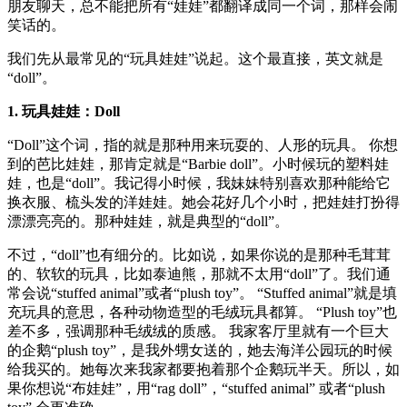
朋友聊天，总不能把所有“娃娃”都翻译成同一个词，那样会闹
笑话的。
我们先从最常见的“玩具娃娃”说起。这个最直接，英文就是
“doll”。
1. 玩具娃娃：Doll
“Doll”这个词，指的就是那种用来玩耍的、人形的玩具。 你想
到的芭比娃娃，那肯定就是“Barbie doll”。小时候玩的塑料娃
娃，也是“doll”。我记得小时候，我妹妹特别喜欢那种能给它
换衣服、梳头发的洋娃娃。她会花好几个小时，把娃娃打扮得
漂漂亮亮的。那种娃娃，就是典型的“doll”。
不过，“doll”也有细分的。比如说，如果你说的是那种毛茸茸
的、软软的玩具，比如泰迪熊，那就不太用“doll”了。我们通
常会说“stuffed animal”或者“plush toy”。 “Stuffed animal”就是填
充玩具的意思，各种动物造型的毛绒玩具都算。 “Plush toy”也
差不多，强调那种毛绒绒的质感。 我家客厅里就有一个巨大
的企鹅“plush toy”，是我外甥女送的，她去海洋公园玩的时候
给我买的。她每次来我家都要抱着那个企鹅玩半天。所以，如
果你想说“布娃娃”，用“rag doll”，“stuffed animal” 或者“plush