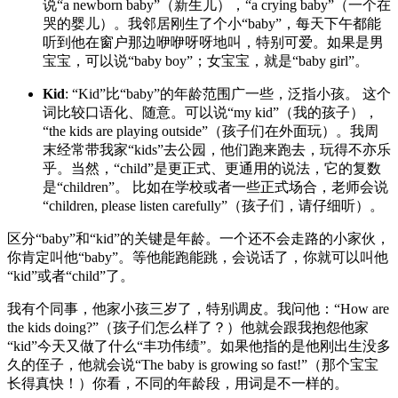
说“a newborn baby”（新生儿），“a crying baby”（一个在
哭的婴儿）。我邻居刚生了个小“baby”，每天下午都能
听到他在窗户那边咿咿呀呀地叫，特别可爱。如果是男
宝宝，可以说“baby boy”；女宝宝，就是“baby girl”。
Kid
: “Kid”比“baby”的年龄范围广一些，泛指小孩。 这个
词比较口语化、随意。可以说“my kid”（我的孩子），
“the kids are playing outside”（孩子们在外面玩）。我周
末经常带我家“kids”去公园，他们跑来跑去，玩得不亦乐
乎。当然，“child”是更正式、更通用的说法，它的复数
是“children”。 比如在学校或者一些正式场合，老师会说
“children, please listen carefully”（孩子们，请仔细听）。
区分“baby”和“kid”的关键是年龄。一个还不会走路的小家伙，
你肯定叫他“baby”。等他能跑能跳，会说话了，你就可以叫他
“kid”或者“child”了。
我有个同事，他家小孩三岁了，特别调皮。我问他：“How are
the kids doing?”（孩子们怎么样了？）他就会跟我抱怨他家
“kid”今天又做了什么“丰功伟绩”。如果他指的是他刚出生没多
久的侄子，他就会说“The baby is growing so fast!”（那个宝宝
长得真快！）你看，不同的年龄段，用词是不一样的。