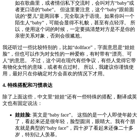
如在歌曲里，或者情侣私下交流时，会叫对方“baby”或
者更口语的“babe”。 但这里要注意，这个“baby”跟前面
说的“婴儿”是两回事，完全取决于语境。如果你叫一个
陌生人“baby”，可能会显得不礼貌，甚至有点轻浮。 所
以，使用这个词的时候，一定要搞清楚对方是不是你的
亲密关系对象，否则会很尴尬。
我还听过一些比较特别的，比如“dollface”，字面意思是“娃娃
脸”，但也可以作为对女性的一种爱称，有时带有“漂亮、可
人”的意思。 不过，这个词在现代有些争议，有些人觉得它带
有物化女性的意味，或者有点过时。 所以，我建议你谨慎使
用，最好只在你确定对方会喜欢的情况下才用。
4. 特殊搭配和习惯表达
除了上面这些，中文里“娃娃”还有一些特殊的搭配，翻译成英
文也有固定说法：
娃娃脸
: 英文是“baby face”。 这指的是一个人即使年龄大
了，看起来还是很年轻，脸型圆润，眼睛大。我有个朋
友就是典型的“baby face”，四十岁了看起来还像二十多
岁，特别让人羡慕。