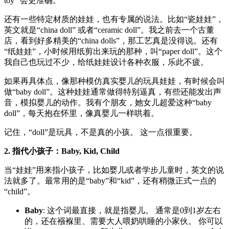
toy” 会更准确。
还有一些特定材质的娃娃，也有专属的说法。比如“瓷娃娃”，
英文就是“china doll” 或者“ceramic doll”。我之前去一个古董
店，看到好多精美的“china dolls”，那工艺真是没得说。还有
“纸娃娃”，小时候用纸剪出来玩的那种，叫“paper doll”。这个
我自己也玩过不少，给纸娃娃设计各种衣服，乐此不疲。
如果再具体点，像那种模仿真实婴儿的玩具娃娃，有时候会叫
做“baby doll”。这种娃娃通常做得特别逼真，有些还能发出声
音，模拟婴儿的动作。我有个朋友，她女儿超爱这种“baby
doll”，每天抱在怀里，像真婴儿一样哄着。
记住，“doll”是玩具，不是真的小孩。 这一点很重要。
2. 指代小孩子：Baby, Kid, Child
当“娃娃”用来指小孩子，比如婴儿或者学步儿童时，英文的说
法就多了。最常用的是“baby”和“kid”，还有稍微正式一点的
“child”。
Baby
: 这个词最直接，就是指婴儿。 通常是0到1岁左右
的，还在襁褓里、需要大人喂奶哄睡的小家伙。 你可以