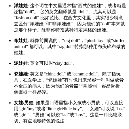
洋娃娃
: 这个词在中文里通常指“西式的娃娃”，或者就是
泛指“doll”。 它的英文翻译就是“doll”， 尤其可以是
“fashion doll” 比如芭比。在西方文化里，其实很少特意
去区分“洋娃娃”和“非洋娃娃”，因为他们的“doll”本来就
是那个样子。除非你特指某种特定风格的娃娃。
布娃娃
: 就像前面说的，“rag doll”，“plush toy” 或“stuffed
animal” 都可以。其中“rag doll”特指那种用布头碎布做的
娃娃。
泥娃娃
: 英文可以叫“clay doll”。
瓷娃娃
: 英文是“china doll” 或“ceramic doll”。除了指玩
具，在医学上，“瓷娃娃”有时也用来形容一种叫做成骨
不全症的病人，因为他们的骨骼非常脆弱，容易骨折，
像瓷器一样易碎。
女娃/男娃
: 如果是口语里指小女孩或小男孩，可以直接
用“girl/boy”或者“little girl/little boy”。 “女娃”可以说“lass”
或“girl”，“男娃”可以说“lad”或“boy”。这是一种比较亲
切、有点地域特色的说法。