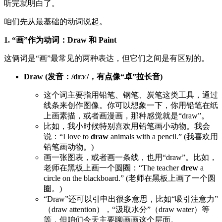
听完就明白了。
咱们先从最基础的动词说起。
1. “画”作为动词：Draw 和 Paint
这俩词是“画”最常见的两种表达，但它们之间是有区别的。
Draw (发音：/drɔː/，有点像“卓”拉长音)
这个词主要指用铅笔、钢笔、炭笔这类工具，通过
线条来创作图像。你可以想象一下，你用铅笔在纸
上画素描，或者画漫画，那种感觉就是“draw”。
比如，我小时候特别喜欢用铅笔画小动物。我会
说：“I love to
draw
animals with a pencil.” (我喜欢用
铅笔画动物。)
画一张图表，或者画一条线，也用“draw”。比如，
老师在黑板上画一个圆圈：“The teacher
drew
a
circle on the blackboard.” (老师在黑板上画了一个圆
圈。)
“Draw”还可以引申出很多意思，比如“吸引注意力”
（draw attention），“汲取水分”（draw water）等
等，但咱们今天主要聊画画这个层面。