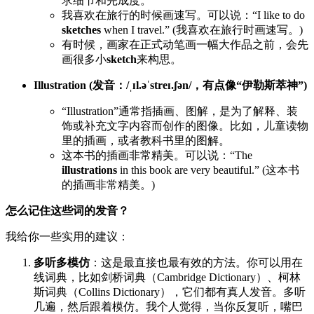
求细节和完成度。
我喜欢在旅行的时候画速写。可以说：“I like to do
sketches
when I travel.” (我喜欢在旅行时画速写。)
有时候，画家在正式动笔画一幅大作品之前，会先
画很多小
sketch
来构思。
Illustration (发音：/ˌɪl.əˈstreɪ.ʃən/，有点像“伊勒斯萃神”)
“Illustration”通常指插画、图解，是为了解释、装
饰或补充文字内容而创作的图像。比如，儿童读物
里的插画，或者教科书里的图解。
这本书的插画非常精美。可以说：“The
illustrations
in this book are very beautiful.” (这本书
的插画非常精美。)
怎么记住这些词的发音？
我给你一些实用的建议：
多听多模仿
：这是最直接也最有效的方法。你可以用在
线词典，比如剑桥词典（Cambridge Dictionary）、柯林
斯词典（Collins Dictionary），它们都有真人发音。多听
几遍，然后跟着模仿。我个人觉得，当你反复听，嘴巴