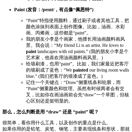
Paint (发音：/peɪnt/，有点像“佩恩特”)
“Paint”特指使用颜料，通过刷子或者其他工具，把
颜色涂抹到表面上创作图像。比如，油画、水彩
画、丙烯画，这些都是“paint”。
我的朋友小李是个画家，他擅长用油画颜料画风
景。我会说：“My friend Li is an artist. He loves to
paint
landscapes with oil paints.” (我的朋友小李是个
艺术家，他喜欢用油画颜料画风景。)
给墙刷漆，也用“paint”。比如，我们家最近把客厅
的墙刷成了蓝色：“We
painted
our living room walls
blue.” (我们把客厅的墙漆成了蓝色。)
记住一个关键点：“Draw”侧重线条和轮廓，而
“Paint”侧重颜色和纹理。虽然有时候两者会有交
叉，比如你在画油画前会先“draw”一个草图，但核
心区别还是挺明显的。
那么，怎么判断是用 “draw” 还是 “paint” 呢？
很简单，看你用什么工具，以及创作的重点是什么。
如果你用的是铅笔、炭笔、钢笔，主要表现线条和形状，那就