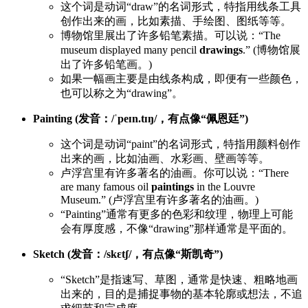
这个词是动词“draw”的名词形式，特指用线条工具
创作出来的画，比如素描、手绘图、图纸等等。
博物馆里展出了许多铅笔素描。可以说：“The
museum displayed many pencil
drawings
.” (博物馆展
出了许多铅笔画。)
如果一幅画主要是由线条构成，即便有一些颜色，
也可以称之为“drawing”。
Painting (发音：/ˈpeɪn.tɪŋ/，有点像“佩恩廷”)
这个词是动词“paint”的名词形式，特指用颜料创作
出来的画，比如油画、水彩画、壁画等等。
卢浮宫里有许多著名的油画。你可以说：“There
are many famous oil
paintings
in the Louvre
Museum.” (卢浮宫里有许多著名的油画。)
“Painting”通常有更多的色彩和纹理，物理上可能
会有厚度感，不像“drawing”那样通常是平面的。
Sketch (发音：/skɛtʃ/，有点像“斯凯奇”)
“Sketch”是指速写、草图，通常是快速、粗略地画
出来的，目的是捕捉事物的基本轮廓或想法，不追