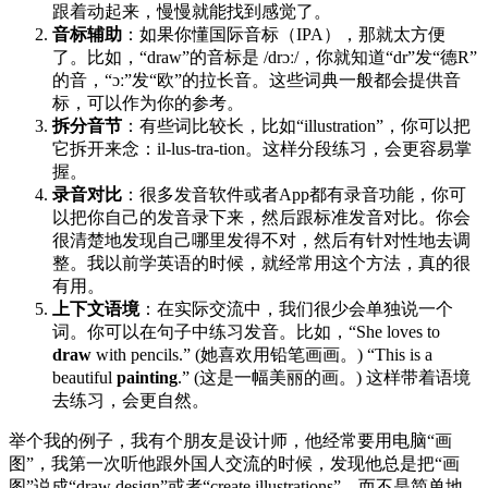
跟着动起来，慢慢就能找到感觉了。
音标辅助
：如果你懂国际音标（IPA），那就太方便
了。比如，“draw”的音标是 /drɔː/，你就知道“dr”发“德R”
的音，“ɔː”发“欧”的拉长音。这些词典一般都会提供音
标，可以作为你的参考。
拆分音节
：有些词比较长，比如“illustration”，你可以把
它拆开来念：il-lus-tra-tion。这样分段练习，会更容易掌
握。
录音对比
：很多发音软件或者App都有录音功能，你可
以把你自己的发音录下来，然后跟标准发音对比。你会
很清楚地发现自己哪里发得不对，然后有针对性地去调
整。我以前学英语的时候，就经常用这个方法，真的很
有用。
上下文语境
：在实际交流中，我们很少会单独说一个
词。你可以在句子中练习发音。比如，“She loves to
draw
with pencils.” (她喜欢用铅笔画画。) “This is a
beautiful
painting
.” (这是一幅美丽的画。) 这样带着语境
去练习，会更自然。
举个我的例子，我有个朋友是设计师，他经常要用电脑“画
图”，我第一次听他跟外国人交流的时候，发现他总是把“画
图”说成“draw design”或者“create illustrations”，而不是简单地