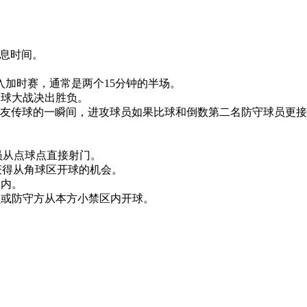
休息时间。
入加时赛，通常是两个15分钟的半场。
点球大战决出胜负。
队友传球的一瞬间，进攻球员如果比球和倒数第二名防守球员更
员从点球点直接射门。
获得从角球区开球的机会。
场内。
员或防守方从本方小禁区内开球。