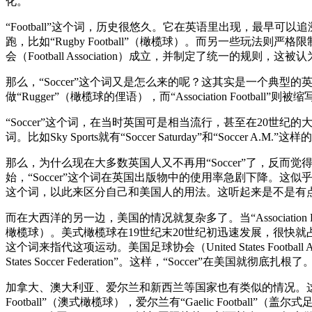
化。
“Football”这个词，历史很悠久。它在英语里出现，最早
跑，比如“Rugby Football”（橄榄球）。而另一些玩法则严格
会（Football Association）成立，并制定了统一的规则，这被认
那么，“Soccer”这个词又是怎么来的呢？这其实是一个典型的英国
做“Rugger”（橄榄球的俚语），而“Association Footb
“Soccer”这个词，在当时英国可是相当流行，甚至在20世纪的
词。比如Sky Sports就有“Soccer Saturday”和“Soccer A.M.”
那么，为什么现在大多数英国人又不再用“Soccer”了，反而觉得它
始，“Soccer”这个词在英国出版物中的使用率急剧下降。这似
这个词，以此来区分自己和美国人的用法。这听起来是不是有点
而在大西洋的另一边，美国的情况就复杂多了。当“Association Fo
橄榄球）。美式橄榄球在19世纪末20世纪初迅速发展，很快就占据了“Fo
这个词来指代这项运动。美国足球协会（United States Football Assoc
States Soccer Federation”。这样，“Soccer”在美国就彻底扎根了
加拿大、澳大利亚、爱尔兰和新西兰等国家也有类似的情况。这些地方都有自己独
Football”（澳式橄榄球），爱尔兰有“Gaelic Football”（