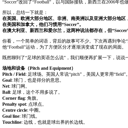
“Soccer”改回了“Football”，以与国际接轨，新西兰在20
所以，总结一下就是：
在英国、欧洲大部分地区、非洲、南美洲以及亚洲大部分地区，包
在美国和加拿大，他们习惯用“Soccer”。
在澳大利亚、新西兰和爱尔兰，这两种说法都存在，但“Soccer”
你看，一个简单的词语，背后的故事可不少。下次再遇到争论“到底
他“Football”运动，为了方便区分才逐渐演变成了现在的局面。
既然聊到了“足球的英语怎么说”，我们顺便再扩展一下，说说
场地和设备（Pitch and Equipment）
Pitch / Field
: 足球场。英国人常说“pitch”，美国人更常用“field”
Goal
: 球门，也是得分的意思。
Net
: 球门网。
Ball
: 足球，这个不用多说了。
Corner flag
: 角旗。
Penalty spot
: 点球点。
Centre circle
: 中圈。
Goal line
: 球门线。
Touchline
: 边线，也就是球出界的长边线。