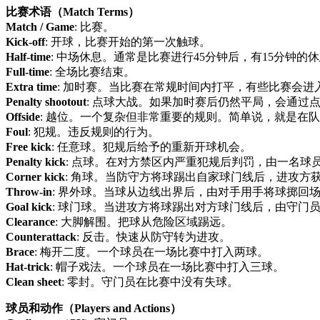
比赛术语（Match Terms）
Match / Game
: 比赛。
Kick-off
: 开球，比赛开始的第一次触球。
Half-time
: 中场休息。通常是比赛进行45分钟后，有15分钟的
Full-time
: 全场比赛结束。
Extra time
: 加时赛。当比赛在常规时间内打平，有些比赛会进
Penalty shootout
: 点球大战。如果加时赛后仍然平局，会通过
Offside
: 越位。一个复杂但非常重要的规则。简单说，就是在
Foul
: 犯规。违反规则的行为。
Free kick
: 任意球。犯规后给予的重新开球机会。
Penalty kick
: 点球。在对方禁区内严重犯规后判罚，由一名球
Corner kick
: 角球。当防守方将球踢出自家球门线后，进攻方
Throw-in
: 界外球。当球从边线出界后，由对手用手将球掷回
Goal kick
: 球门球。当进攻方将球踢出对方球门线后，由守门
Clearance
: 大脚解围。把球从危险区域踢远。
Counterattack
: 反击。快速从防守转为进攻。
Brace
: 梅开二度。一个球员在一场比赛中打入两球。
Hat-trick
: 帽子戏法。一个球员在一场比赛中打入三球。
Clean sheet
: 零封。守门员在比赛中没有失球。
球员和动作（Players and Actions）