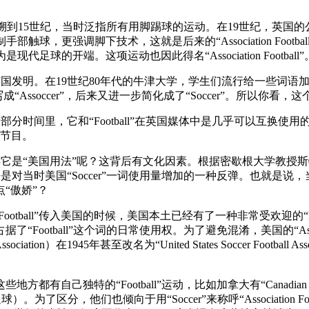
可以追溯到15世纪，当时泛指所有用脚踢球的运动。在19世纪，英
限制手部触球，更强调脚下技术，这就是后来的“Association Fo
为是现代足球的开端。这项运动也因此得名“Association Football”
发明。在19世纪80年代的牛津大学，学生们流行给一些词语加上“-er
all”则被缩写成“Assoccer”，后来又进一步简化成了“Soccer”。
大部分时间里，它和“Football”在英国媒体中是几乎可以互换使用
这样的节目。
是“美国用法”呢？这背后有文化因素。根据密歇根大学教授斯特凡·希曼斯
乎是对当时美国“Soccer”一词使用量增加的一种反弹。也就是说，
“傲娇”？
otball”传入美国的时候，美国本土已经有了一种非常受欢迎的“Footba
otball”这个词的日常使用权。为了避免混淆，美国的“Associati
iation）在1945年甚至改名为“United States Soccer Football
。
特的“Football”运动，比如加拿大有“Canadian Footba
盖尔式足球）。为了区分，他们也倾向于用“Soccer”来称呼“Associati