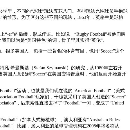
国的公学里，不同的“足球”玩法五花八门。有些玩法允许球员手抱球
otball”的雏形。为了区分这些不同的玩法，1863年，英格兰足球协
。
”的后缀，形成俚语。比如说，“Rugby Football”被他们叫
所以你看，这个我们以为是“美国特色”的词，骨子里其实很“英伦”。
的。很多英国人，包括一些著名的体育节目，也用“Soccer”这个
基（Stefan Szymanski）的研究，从1980年左右开
当英国人意识到“Soccer”在美国变得普遍时，他们反而开始避开
ll”运动，也就是我们现在说的“American Football”（美式
on Football”玩家们，干脆就采用了英国人创造的“Soccer”
 Association”，后来索性直接去掉了“Football”一词，变成了“United
ll”（加拿大式橄榄球），澳大利亚有“Australian Rules
on Football”。比如，澳大利亚的足球管理机构在2005年将名称从