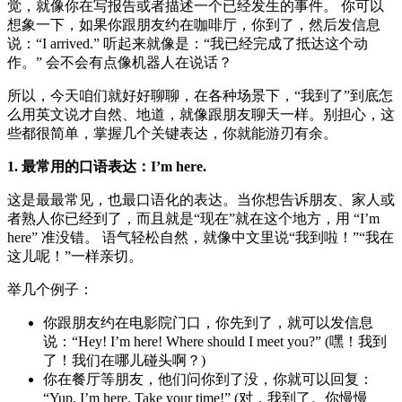
觉，就像你在写报告或者描述一个已经发生的事件。 你可以
想象一下，如果你跟朋友约在咖啡厅，你到了，然后发信息
说：“I arrived.” 听起来就像是：“我已经完成了抵达这个动
作。” 会不会有点像机器人在说话？
所以，今天咱们就好好聊聊，在各种场景下，“我到了”到底怎
么用英文说才自然、地道，就像跟朋友聊天一样。别担心，这
些都很简单，掌握几个关键表达，你就能游刃有余。
1. 最常用的口语表达：I’m here.
这是最最常见，也最口语化的表达。当你想告诉朋友、家人或
者熟人你已经到了，而且就是“现在”就在这个地方，用 “I’m
here” 准没错。 语气轻松自然，就像中文里说“我到啦！”“我在
这儿呢！”一样亲切。
举几个例子：
你跟朋友约在电影院门口，你先到了，就可以发信息
说：“Hey! I’m here! Where should I meet you?” (嘿！我到
了！我们在哪儿碰头啊？)
你在餐厅等朋友，他们问你到了没，你就可以回复：
“Yup, I’m here. Take your time!” (对，我到了。你慢慢