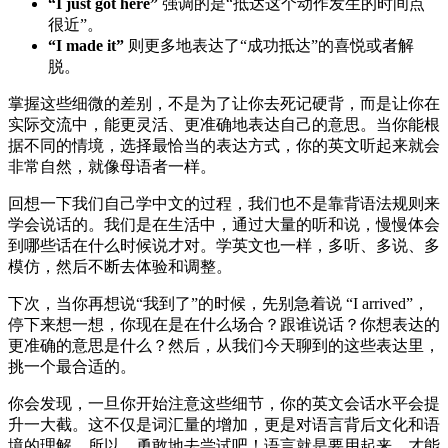
“I just got here”
强调的是“抵达这个动作发生的时间点
很近”。
“I made it”
则更多地表达了“成功抵达”的喜悦或者解
脱。
掌握这些细微的差别，不是为了让你去死记硬背，而是让你在
实际交流中，能更灵活、更准确地表达自己的意思。当你能根
据不同的情境，选择最恰当的表达方式，你的英文听起来就会
非常自然，就像母语者一样。
回想一下我们自己学中文的过程，我们也不是靠背语法规则来
学会说话的。我们是在生活中，通过大量的听和说，慢慢体会
到哪些话在什么时候说才对。学英文也一样，多听、多说、多
模仿，然后不断去体验和调整。
下次，当你再想说“我到了”的时候，先别急着说 “I arrived”，
停下来想一想，你现在是在什么场合？跟谁说话？你想表达的
更准确的意思是什么？然后，从我们今天聊到的这些表达里，
挑一个最合适的。
你会发现，一旦你开始注意这些细节，你的英文会话水平会提
升一大截。这不仅是词汇量的增加，更是对语言背后文化和语
境的理解。所以，勇敢地去尝试吧！语言就是要用起来，才能