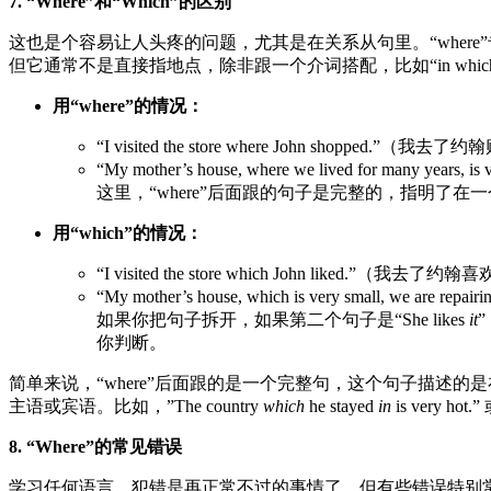
7. “Where”和“Which”的区别
这也是个容易让人头疼的问题，尤其是在关系从句里。“wher
但它通常不是直接指地点，除非跟一个介词搭配，比如“in which”、“
用“where”的情况：
“I visited the store where John sho
“My mother’s house, where we lived for ma
这里，“where”后面跟的句子是完整的，指明了在
用“which”的情况：
“I visited the store which John
“My mother’s house, which is very small, 
如果你把句子拆开，如果第二个句子是“She likes
it
”
你判断。
简单来说，“where”后面跟的是一个完整句，这个句子描述的是
主语或宾语。比如，”The country
which
he stayed
in
is very hot.
8. “Where”的常见错误
学习任何语言，犯错是再正常不过的事情了。但有些错误特别