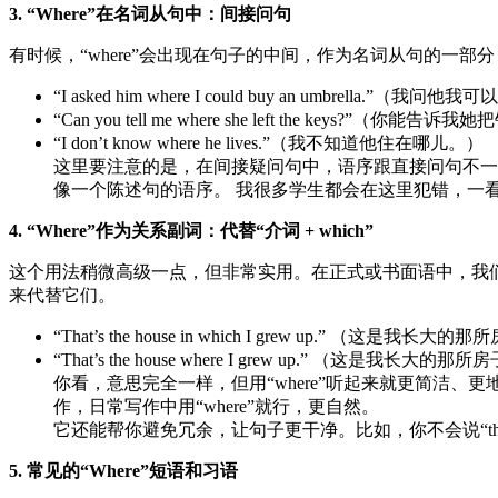
3. “Where”在名词从句中：间接问句
有时候，“where”会出现在句子的中间，作为名词从句的一
“I asked him where I could buy an umbrella.”（
“Can you tell me where she left the keys?”（
“I don’t know where he lives.”（我不知道他住在哪儿。）
这里要注意的是，在间接疑问句中，语序跟直接问句不一样。直接问句
像一个陈述句的语序。 我很多学生都会在这里犯错，一看到
4. “Where”作为关系副词：代替“介词 + which”
这个用法稍微高级一点，但非常实用。在正式或书面语中，我们有时会用
来代替它们。
“That’s the house in which I grew up.” （这是我长大
“That’s the house where I grew up.” （这是我长大的那
你看，意思完全一样，但用“where”听起来就更简洁、
作，日常写作中用“where”就行，更自然。
它还能帮你避免冗余，让句子更干净。比如，你不会说“the place where
5. 常见的“Where”短语和习语