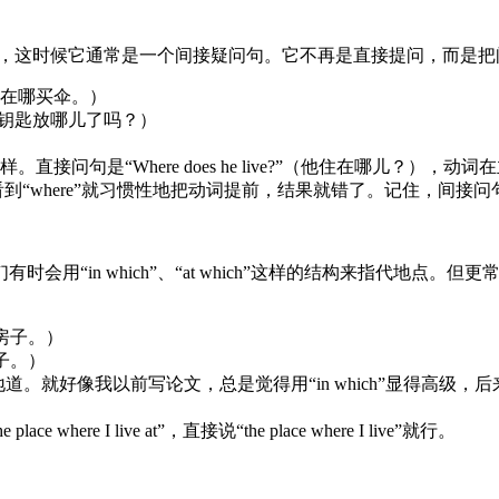
部分，这时候它通常是一个间接疑问句。它不再是直接提问，而是把
我问他我可以在哪买伞。）
你能告诉我她把钥匙放哪儿了吗？）
是“Where does he live?”（他住在哪儿？），动词在主语
“where”就习惯性地把动词提前，结果就错了。记住，间接问句里
“in which”、“at which”这样的结构来指代地点。但
的那所房子。）
所房子。）
更地道。就好像我以前写论文，总是觉得用“in which”显得高
 I live at”，直接说“the place where I live”就行。