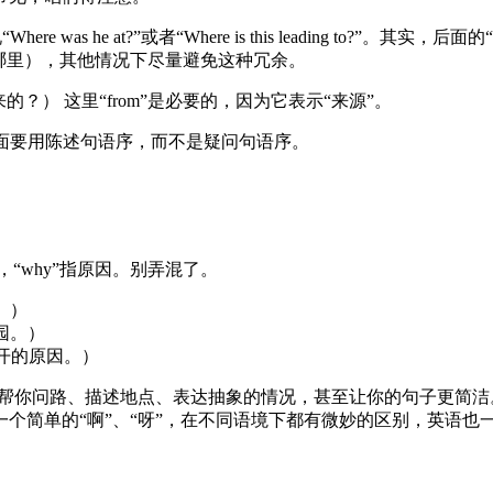
e was he at?”或者“Where is this leading to?”。其实，后面的“
m”（来自哪里），其他情况下尽量避免这种冗余。
这钱是从哪儿来的？） 这里“from”是必要的，因为它表示“来源”。
”后面要用陈述句语序，而不是疑问句语序。
时间，“why”指原因。别弄混了。
年。）
的公园。）
告诉我她离开的原因。）
。它能帮你问路、描述地点、表达抽象的情况，甚至让你的句子更
个简单的“啊”、“呀”，在不同语境下都有微妙的区别，英语也