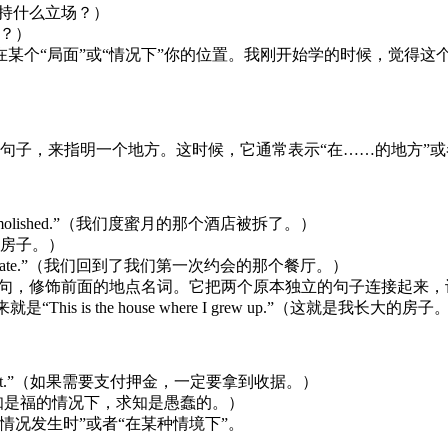
这个问题上持什么立场？）
么办？）
某个“局面”或“情况下”你的位置。我刚开始学的时候，觉得这
两个句子，来指明一个地方。这时候，它通常表示“在……的地方”或
as been demolished.”（我们度蜜月的那个酒店被拆了。）
我长大的房子。）
had our first date.”（我们回到了我们第一次约会的那个餐厅。）
，修饰前面的地点名词。它把两个原本独立的句子连接起来，让表达更流畅。
就是“This is the house where I grew up.”（这就是我长大的房子
 to get a receipt.”（如果需要支付押金，一定要拿到收据。）
be wise.”（在无知是福的情况下，求知是愚蠢的。）
情况发生时”或者“在某种情境下”。