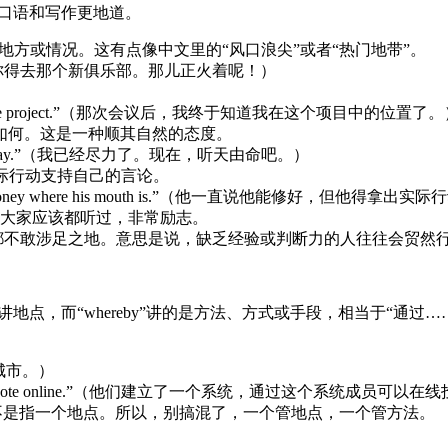
的口语和写作更地道。
地方或情况。这有点像中文里的“风口浪尖”或者“热门地带”。
ere it’s at!”（你得去那个新俱乐部。那儿正火着呢！）
。
e I stand with the project.”（那次会议后，我终于知道我在这个项目中的位置了
果如何。这是一种顺其自然的态度。
ll where they may.”（我已经尽力了。现在，听天由命吧。）
实际行动支持自己的言论。
ds to put his money where his mouth is.”（他一直说他能修好，但他得拿
个大家应该都听过，非常励志。
使都不敢涉足之地。意思是说，缺乏经验或判断力的人往往会贸然
地点，而“whereby”讲的是方法、方式或手段，相当于“通过……
出生的城市。）
y members can vote online.”（他们建立了一个系统，通过这个系统成员可
”，而不是指一个地点。所以，别搞混了，一个管地点，一个管方法。