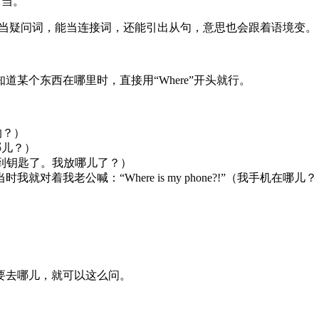
了当。
，能当疑问词，能当连接词，还能引出从句，意思也会跟着语境变。
某个东西在哪里时，直接用“Where”开头就行。
买的？）
站在哪儿？）
hem?”（我找不到钥匙了。我放哪儿了？）
“Where is my phone?!”（我手机在哪儿？！） 他慢悠悠地说：“I
要去哪儿，就可以这么问。