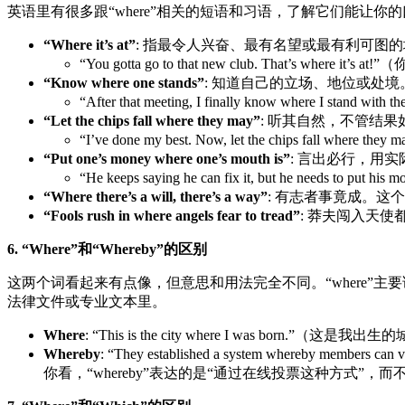
英语里有很多跟“where”相关的短语和习语，了解它们能让你
“Where it’s at”
: 指最令人兴奋、最有名望或最有利可图的
“You gotta go to that new club. That’s wh
“Know where one stands”
: 知道自己的立场、地位或处境
“After that meeting, I finally know wher
“Let the chips fall where they may”
: 听其自然，不管结
“I’ve done my best. Now, let the chips fa
“Put one’s money where one’s mouth is”
: 言出必行，用
“He keeps saying he can fix it, but he nee
“Where there’s a will, there’s a way”
: 有志者事竟成。这
“Fools rush in where angels fear to tread”
: 莽夫闯入天
6. “Where”和“Whereby”的区别
这两个词看起来有点像，但意思和用法完全不同。“where”主要讲
法律文件或专业文本里。
Where
: “This is the city where I was born.”（这是我
Whereby
: “They established a system whereb
你看，“whereby”表达的是“通过在线投票这种方式