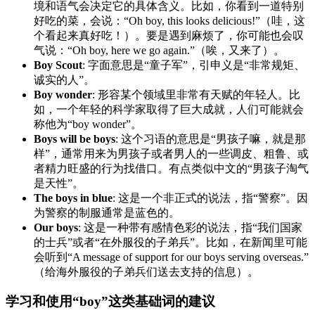
境和语气会决定它的具体含义。比如，你看到一道特别
好吃的菜，会说：“Oh boy, this looks delicious!”（哇，这
个看起来真好吃！）。要是遇到麻烦了，你可能也会叹
气说：“Oh boy, here we go again.”（唉，又来了）。
Boy Scout
: 字面意思是“童子军”，引申义是“非常规矩、
诚实的人”。
Boy wonder
: 形容某个领域里非常有天赋的年轻人。比
如，一个年轻的科学家取得了巨大成就，人们可能就会
称他为“boy wonder”。
Boys will be boys
: 这个习语的意思是“男孩子嘛，就是那
样”，通常用来为男孩子或者男人的一些调皮、粗鲁、或
者精力旺盛的行为找借口。有点类似中文的“男孩子淘气
是天性”。
The boys in blue
: 这是一个非正式的说法，指“警察”。因
为警察的制服通常是蓝色的。
Our boys
: 这是一种带有感情色彩的说法，指“我们国家
的士兵”或者“在外服役的子弟兵”。比如，在新闻里可能
会听到“A message of support for our boys serving overseas.”
（给海外服役的子弟兵们送去支持的信息）。
学习和使用“boy”这类基础词的建议