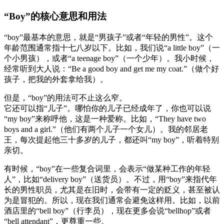
“Boy”的核心意思和用法
“boy”最基本的意思，就是“男孩子”或者“年轻的男性”。这个
年龄范围通常指十七八岁以下。比如，我们说“a little boy”（一
个小男孩），或者“a teenage boy”（一个少年）。我小时候，
经常听到大人说：“Be a good boy and get me my coat.”（做个好
孩子，把我的外套拿给我）。
但是，“boy”的用法可不止这么窄。
它还可以指“儿子”。哪怕你的儿子已经成年了，你也可以说
“my boy”来称呼他，这是一种爱称。比如，“They have two
boys and a girl.”（他们有两个儿子一个女儿）。我的邻居老
王，每次提起他三十多岁的儿子，都还叫“my boy”，听着特别
亲切。
有时候，“boy”在一些复合词里，会表示“做某种工作的年轻
人”，比如“delivery boy”（送货员）。不过，用“boy”来指代年
长的男性职员，尤其是在旧时，会带有一定的贬义，甚至被认
为是冒犯的。所以，现在我们通常会避免这样用。比如，以前
酒店里的“bell boy”（行李员），现在更多会说“bellhop”或者
“bell attendant”，更尊重一些。