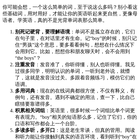
你可能会想，一个这么简单的词，至于说这么多吗？别小看这
些基础词，用对用好，才能让你的英语听起来更自然，更像母
语者。学英语，真的不是光背单词表那么简单。
别死记硬背，要理解语境
：单词不是孤立存在的，它们
在句子里，在对话里才有生命。记“boy”的时候，别只记
住“男孩”这个意思，要多看看例句，想想在什么情况下
会用到它。比如，想想你和朋友聊天时，会不会用到
“the boys”？
注重发音
：发音准了，你听得懂，别人也听得懂。我见
过很多同学，明明认识的单词，一听到老外说，就懵
了，这就是发音没过关。多跟着音频练习，模仿它们的
语调。
多用词典
：现在的在线词典都很方便，不仅有释义，有
例句，还有发音。遇到不确定的用法，查一下，比自己
瞎猜要靠谱得多。
积累相关词组
：英语里，很多时候一个词组比单个词更
有表现力。“boy”相关的短语那么多，记住了它们，你的
口语和写作都会上一个台阶。
多读多听，多开口
：这是老生常谈，但真的管用。阅读
和听力能让你接触到真实的语言环境，看到听到“boy”在