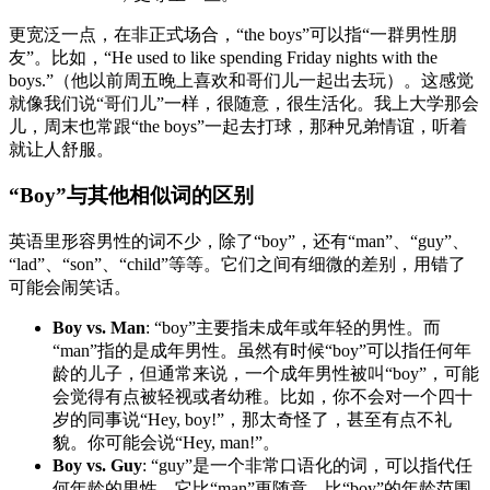
更宽泛一点，在非正式场合，“the boys”可以指“一群男性朋
友”。比如，“He used to like spending Friday nights with the
boys.”（他以前周五晚上喜欢和哥们儿一起出去玩）。这感觉
就像我们说“哥们儿”一样，很随意，很生活化。我上大学那会
儿，周末也常跟“the boys”一起去打球，那种兄弟情谊，听着
就让人舒服。
“Boy”与其他相似词的区别
英语里形容男性的词不少，除了“boy”，还有“man”、“guy”、
“lad”、“son”、“child”等等。它们之间有细微的差别，用错了
可能会闹笑话。
Boy vs. Man
: “boy”主要指未成年或年轻的男性。而
“man”指的是成年男性。虽然有时候“boy”可以指任何年
龄的儿子，但通常来说，一个成年男性被叫“boy”，可能
会觉得有点被轻视或者幼稚。比如，你不会对一个四十
岁的同事说“Hey, boy!”，那太奇怪了，甚至有点不礼
貌。你可能会说“Hey, man!”。
Boy vs. Guy
: “guy”是一个非常口语化的词，可以指代任
何年龄的男性。它比“man”更随意，比“boy”的年龄范围