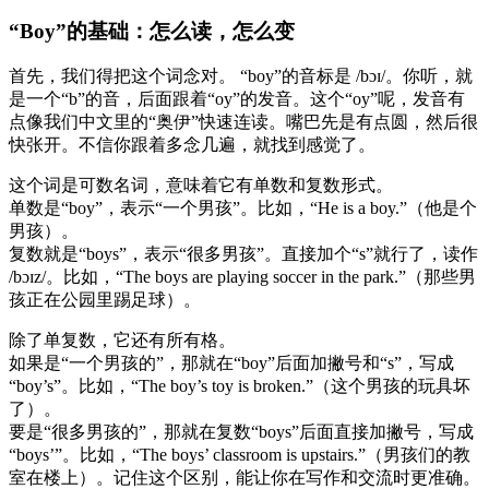
“Boy”的基础：怎么读，怎么变
首先，我们得把这个词念对。 “boy”的音标是 /bɔɪ/。你听，就
是一个“b”的音，后面跟着“oy”的发音。这个“oy”呢，发音有
点像我们中文里的“奥伊”快速连读。嘴巴先是有点圆，然后很
快张开。不信你跟着多念几遍，就找到感觉了。
这个词是可数名词，意味着它有单数和复数形式。
单数是“boy”，表示“一个男孩”。比如，“He is a boy.”（他是个
男孩）。
复数就是“boys”，表示“很多男孩”。直接加个“s”就行了，读作
/bɔɪz/。比如，“The boys are playing soccer in the park.”（那些男
孩正在公园里踢足球）。
除了单复数，它还有所有格。
如果是“一个男孩的”，那就在“boy”后面加撇号和“s”，写成
“boy’s”。比如，“The boy’s toy is broken.”（这个男孩的玩具坏
了）。
要是“很多男孩的”，那就在复数“boys”后面直接加撇号，写成
“boys’”。比如，“The boys’ classroom is upstairs.”（男孩们的教
室在楼上）。记住这个区别，能让你在写作和交流时更准确。