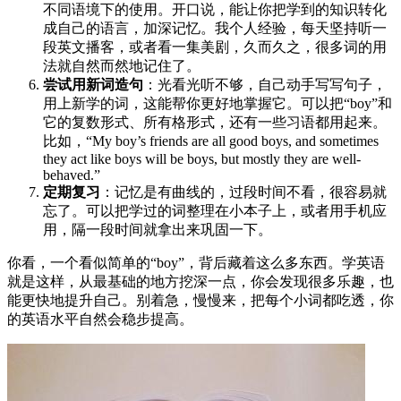
不同语境下的使用。开口说，能让你把学到的知识转化
成自己的语言，加深记忆。我个人经验，每天坚持听一
段英文播客，或者看一集美剧，久而久之，很多词的用
法就自然而然地记住了。
尝试用新词造句
：光看光听不够，自己动手写写句子，
用上新学的词，这能帮你更好地掌握它。可以把“boy”和
它的复数形式、所有格形式，还有一些习语都用起来。
比如，“My boy’s friends are all good boys, and sometimes
they act like boys will be boys, but mostly they are well-
behaved.”
定期复习
：记忆是有曲线的，过段时间不看，很容易就
忘了。可以把学过的词整理在小本子上，或者用手机应
用，隔一段时间就拿出来巩固一下。
你看，一个看似简单的“boy”，背后藏着这么多东西。学英语
就是这样，从最基础的地方挖深一点，你会发现很多乐趣，也
能更快地提升自己。别着急，慢慢来，把每个小词都吃透，你
的英语水平自然会稳步提高。