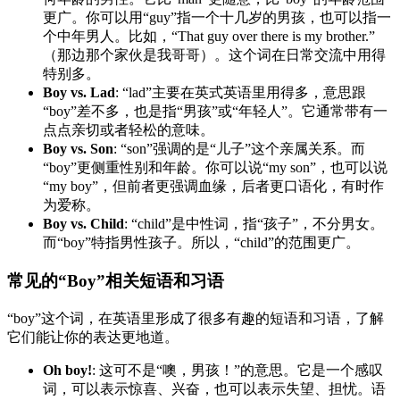
更广。你可以用“guy”指一个十几岁的男孩，也可以指一
个中年男人。比如，“That guy over there is my brother.”
（那边那个家伙是我哥哥）。这个词在日常交流中用得
特别多。
Boy vs. Lad
: “lad”主要在英式英语里用得多，意思跟
“boy”差不多，也是指“男孩”或“年轻人”。它通常带有一
点点亲切或者轻松的意味。
Boy vs. Son
: “son”强调的是“儿子”这个亲属关系。而
“boy”更侧重性别和年龄。你可以说“my son”，也可以说
“my boy”，但前者更强调血缘，后者更口语化，有时作
为爱称。
Boy vs. Child
: “child”是中性词，指“孩子”，不分男女。
而“boy”特指男性孩子。所以，“child”的范围更广。
常见的“Boy”相关短语和习语
“boy”这个词，在英语里形成了很多有趣的短语和习语，了解
它们能让你的表达更地道。
Oh boy!
: 这可不是“噢，男孩！”的意思。它是一个感叹
词，可以表示惊喜、兴奋，也可以表示失望、担忧。语