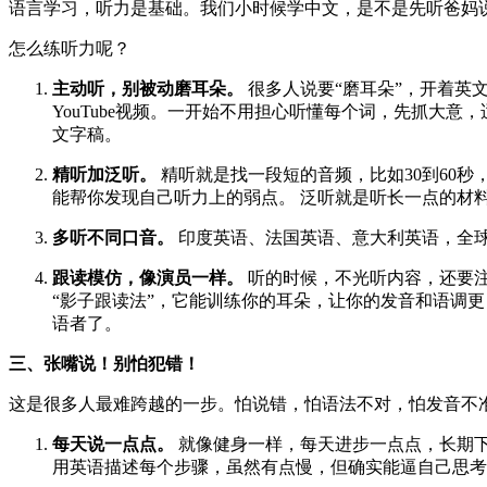
语言学习，听力是基础。我们小时候学中文，是不是先听爸妈
怎么练听力呢？
主动听，别被动磨耳朵。
很多人说要“磨耳朵”，开着英
YouTube视频。一开始不用担心听懂每个词，先抓大意，适应语速和
文字稿。
精听加泛听。
精听就是找一段短的音频，比如30到60
能帮你发现自己听力上的弱点。 泛听就是听长一点的材
多听不同口音。
印度英语、法国英语、意大利英语，全球
跟读模仿，像演员一样。
听的时候，不光听内容，还要注
“影子跟读法”，它能训练你的耳朵，让你的发音和语调
语者了。
三、张嘴说！别怕犯错！
这是很多人最难跨越的一步。怕说错，怕语法不对，怕发音不准
每天说一点点。
就像健身一样，每天进步一点点，长期下
用英语描述每个步骤，虽然有点慢，但确实能逼自己思考