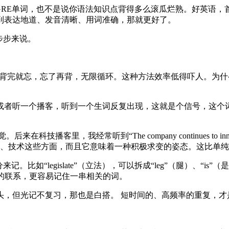
GRE单词，也不是说你语法知识点背得多么滚瓜烂熟。好英语，
到表达地道、发音清晰、用词准确，那就更好了。
步步来说。
。背完就忘，忘了再背，无限循环。这种方法效率低得吓人。为
或者听一个播客，听到一个生词反复出现，这就是个信号，这个
里，我经常听到“The company continues to innovate t
司、技术这些方面，而且它意味着一种积极求变的姿态。这比单纯记住“i
“legislate”（立法），可以拆成“leg”（腿）、“is”（是
间的联系，更容易记住一串相关的词。
头，但光记不复习，那也是白搭。 短时间的、高频率的重复，才