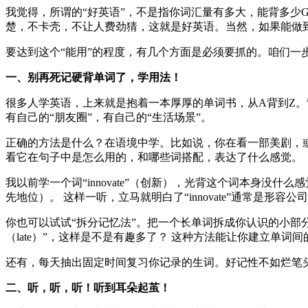
我觉得，所谓的“好英语”，不是指你词汇量有多大，能背多少
楚，不卡壳，不让人费劲猜，这就是好英语。当然，如果能做
要达到这个“能用”的程度，有几个方面是必须要抓的。咱们一
一、别再死记硬背单词了，学用法！
很多人学英语，上来就是抱着一本厚厚的单词书，从A背到Z
有自己的“朋友圈”，有自己的“生活场景”。
正确的方法是什么？在语境中学。比如说，你在看一部美剧，
看它在句子中是怎么用的，和哪些词搭配，表达了什么感觉。
我以前学一个词“innovate”（创新），光背这个词本身没什么感觉。后来在科技播客
先地位）。 这样一听，立马就明白了“innovate”通常是形容公
你也可以试试“拆分记忆法”。把一个长单词拆成你认识的小部分来记。比如
（late）”，这样是不是有趣多了？ 这种方法能让你建立单词
还有，每天抽出固定时间复习你记录的生词。好记性不如烂笔
二、听，听，听！听到耳朵起茧！