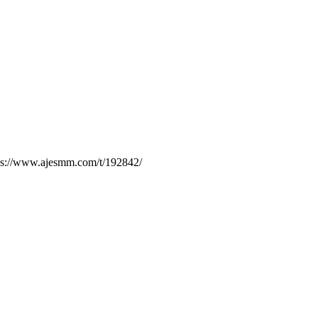
.ajesmm.com/t/192842/