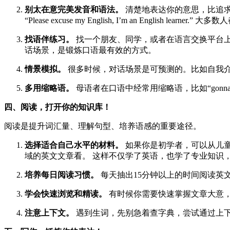
别太在意完美发音和语法。
清楚地表达你的意思，比追求
“Please excuse my English, I’m an English learner.
找语伴练习。
找一个朋友、同学，或者在语言交换平台上
话场景，是锻炼口语最有效的方式。
情景模拟。
很多时候，对话场景是可预测的。比如自我介
多用缩略语。
母语者在口语中经常用缩略语，比如“gonna”代替
四、阅读，打开你的知识库！
阅读是提升词汇量、理解句型、培养语感的重要途径。
选择适合自己水平的材料。
如果你是初学者，可以从儿童读物或者
域的英文文章看。 这样不仅学了英语，也学了专业知识
培养每日阅读习惯。
每天抽出15分钟以上的时间阅读英
学会快速浏览和精读。
有时候你需要快速掌握文章大意，
注意上下文。
遇到生词，先别急着查字典，尝试通过上下