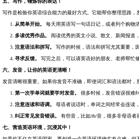
五、写作，锤炼你的表达！
写作是检验你英语综合能力的最好方式。它能帮你整理思路，
从简单开始。
每天用英语写一句话日记，或者列个购物清
多读优秀作品。
阅读优秀的英文小说、散文、新闻报道，
注意语法和拼写。
写作的时候，语法和拼写尤其重要，因
寻求反馈。
写完之后，可以请英语好的朋友、老师帮忙修
六、发音，让你的英语更清晰！
发音清晰很重要。如果你发音不准确，即使词汇和语法都对，
第一次学单词就要学对发音。
很多时候，发音错误很难纠
注意连读和语调。
母语者说话时，单词之间经常会连读，
纠正常见发音错误。
有些音，比如/th/音，很多非母语者
七、营造英语环境，沉浸其中！
如果你不住在英语国家，要创造一个英语环境确实有点难，但