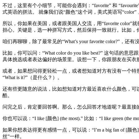
不过，这里有个小细节，可能你会遇到：“favorite” 和 “favo
式英语的拼法。 就像我们说“颜色”这个词，美式英语写“color”，英
所以，你如果在美国，或者跟美国人交流，用“favorite colo
担心。关键是，选一种拼写方式，然后保持一致就行。比如，你用了“favorit
咱们再聊聊，除了最常见的“What’s your favorite col
比如，你可以问：“What color do you like be
具体挑选或者表达偏好的场景里。设想一下，你跟朋友在买衣服，你就可以问：“Wh
或者，如果想问得更轻松一点，或者想知道对方有没有一个特别喜欢的颜色，你
“What is it?”（是什么？）。
还有些更随意的说法，比如想知道对方最近喜欢什么颜色，可以说：“What 
酷。
问完之后，肯定要回答啊。那么，怎么回答才地道呢？最直接的答案就是：“My fav
你也可以说：“I like [颜色] (the most).” 比如：“I like gre
如果你想表达得更有感情一点，可以说：“I’m a big fan of [颜
丝”一样。