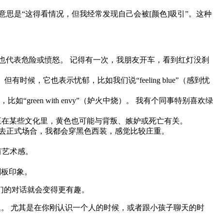
o [颜色].” 意思是“这得看情况，但我经常发现自己会被[颜色]吸引”。这种
里，红色也代表危险或愤怒。 记得有一次，我朋友开车，看到红灯没刹
，它也表示忧郁，比如我们说“feeling blue”（感到忧
een with envy”（妒火中烧）。 我有个同事特别喜欢绿
至在某些文化里，黄色也可能与背叛、嫉妒或死亡有关。
次去正式场合，我都会穿黑色西装，感觉比较庄重。
有艺术感。
刻板印象。
们的对话就会变得更有趣。
单的破冰问题。 尤其是在你刚认识一个人的时候，或者跟小孩子聊天的时