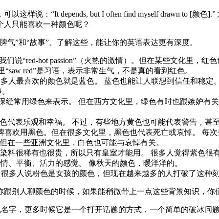
depends, but I often find myself drawn t
个人只能喜欢一种颜色呢？
脾气”和“故事”。了解这些，能让你的英语表达更有深度。
说“red-hot passion”（火热的激情）。但在某些文化
这里“saw red”是习语，表示非常生气，不是真的看到红色。
最喜欢的颜色就是蓝色。 蓝色也能让人联想到信任和稳定。 但有时候
静。
常用绿色来表示。 但在西方文化里，绿色有时也跟嫉妒有关，比如“gr
黄色代表乐观和幸福。 不过，有些地方黄色也可能代表警告，甚
牌喜欢用黑色。但在很多文化里，黑色也代表死亡或哀悼。 每
 但在一些亚洲文化里，白色也可能与哀悼有关。
色染料很稀有也很贵，所以只有皇室才能用。 很多人觉得紫色很
情、平衡、活力的感觉。 像秋天的颜色，暖洋洋的。
 很多人说粉色是女孩的颜色，但现在越来越多的人打破了这种
你跟别人聊颜色的时候，如果能稍微带上一点这些背景知识，你
”不只是为了得到一个颜色名字，更多时候它是一个打开话题的方式，一个简