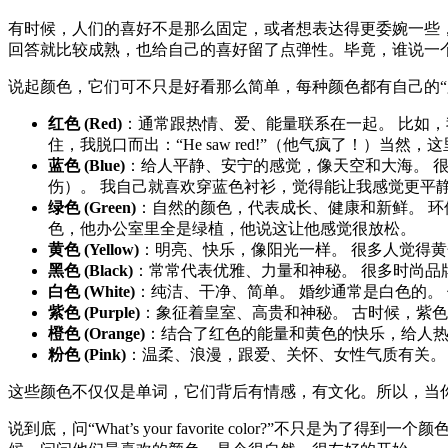
有时候，人们的喜好不是那么固定，或者想表达得更委婉一些，可以这样说：“It 
回答就比较成熟，也给自己的喜好留了点弹性。毕竟，谁说一
说起颜色，它们可不只是好看那么简单，每种颜色都有自己的“
红色 (Red)
：通常跟热情、爱、能量联系在一起。 比如，我们
住，我脱口而出：“He saw red!”（他气疯了！）当然，
蓝色 (Blue)
：给人平静、安宁的感觉，像天空和大海。 很多人
伤）。 我自己就喜欢穿蓝色衬衫，觉得能让我感觉更平
绿色 (Green)
：自然的颜色，代表成长、健康和新鲜。 环保经
色，他办公室里全是绿植，他说这让他感觉很放松。
黄色 (Yellow)
：明亮、快乐，像阳光一样。 很多人觉得
黑色 (Black)
：常常代表优雅、力量和神秘。 很多时尚品
白色 (White)
：纯洁、干净、简单。 婚纱通常是白色的。
紫色 (Purple)
：象征着皇室、高贵和神秘。 古时候，紫
橙色 (Orange)
：结合了红色的能量和黄色的快乐，给人热
粉色 (Pink)
：温柔、浪漫，跟爱、关怀、女性气质有关。
这些颜色不仅仅是单词，它们背后有情感，有文化。所以，当
说到底，问“What’s your favorite color?