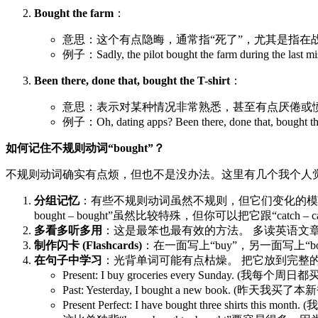
Bought the farm
：
意思：这个有点隐晦，通常指“死了”，尤其是指在
例子：Sadly, the pilot bought the farm duri
Been there, done that, bought the T-shirt
：
意思：表示对某种情况非常熟悉，甚至有点厌倦或愤
例子：Oh, dating apps? Been there, done tha
如何记住不规则动词“bought”？
不规则动词确实有点烦，但也不是没办法。这里有几个我个人
分组记忆
：有些不规则动词虽然不规则，但它们变化的模式是类似的。 比如“s
bought – bought”虽然比较特殊，但你可以把它跟“catch –
多看多听多用
：这是最笨也最有效的方法。 多读英语文章、
制作闪卡 (Flashcards)
：在一面写上“buy”，另一面写上“b
在句子中学习
：光背单词可能有点枯燥。 把它放到完整
Present: I buy groceries every Sunday. (我每个周日
Past: Yesterday, I bought a new book. (昨天我买了
Present Perfect: I have bought three shirts t