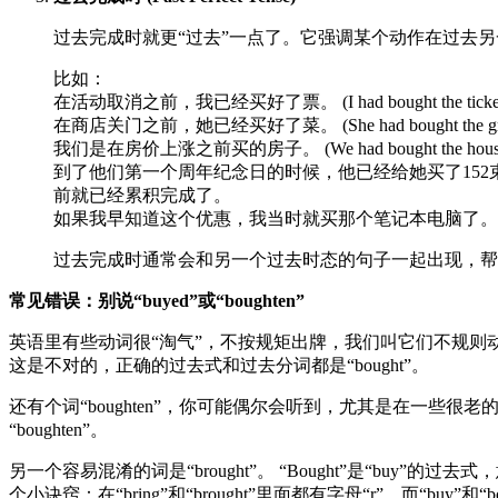
过去完成时就更“过去”一点了。它强调某个动作在过去另一个动
比如：
在活动取消之前，我已经买好了票。 (I had bought the ticket
在商店关门之前，她已经买好了菜。 (She had bought the grocer
我们是在房价上涨之前买的房子。 (We had bought the house b
到了他们第一个周年纪念日的时候，他已经给她买了152束花了。 (By thei
前就已经累积完成了。
如果我早知道这个优惠，我当时就买那个笔记本电脑了。 (If I had known ab
过去完成时通常会和另一个过去时态的句子一起出现，帮
常见错误：别说“buyed”或“boughten”
英语里有些动词很“淘气”，不按规矩出牌，我们叫它们不规则动词。 
这是不对的，正确的过去式和过去分词都是“bought”。
还有个词“boughten”，你可能偶尔会听到，尤其是在一些很老
“boughten”。
另一个容易混淆的词是“brought”。 “Bought”是“buy”的
个小诀窍：在“bring”和“brought”里面都有字母“r”，而“buy”