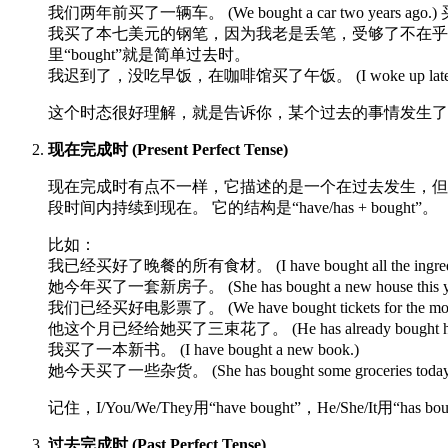
我们两年前买了一辆车。 (We bought a car two year
我买了本七美元的钢笔，因为我老是丢笔，受够了不在乎的感觉。 (I bought a se
里“bought”就是简单过去时。
我迟到了，没吃早饭，在咖啡馆买了午饭。 (I woke up late, skipp
这个时态很好理解，就是告诉你，某个过去的事情发生了
现在完成时 (Present Perfect Tense)
现在完成时有点不一样，它描述的是一个在过去发生，但
段时间内持续到现在。 它的结构是“have/has + bought”。
比如：
我已经买好了晚餐的所有食材。 (I have bought all the in
她今年买了一套新房子。 (She has bought a new ho
我们已经买好电影票了。 (We have bought tickets for t
他这个月已经给她买了三束花了。 (He has already bough
我买了一本新书。 (I have bought a new book.)
她今天买了一些杂货。 (She has bought some groceries today
记住，I/You/We/They用“have bought”，He/She/It用“has bo
过去完成时 (Past Perfect Tense)