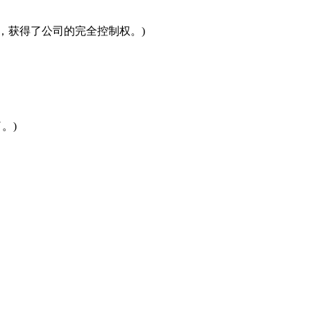
买下了他商业伙伴的股份，获得了公司的完全控制权。)
了。)