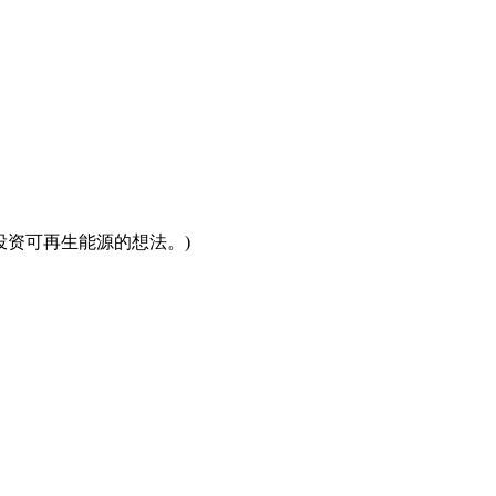
讨会后，约翰认同了投资可再生能源的想法。)