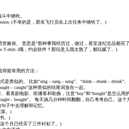
战斗中牺牲。
ng the last mission. (不幸的是，那名飞行员在上次任务中牺牲了。)
世嫉俗。 意思是“那种事我经历过，做过，甚至连纪念品都买了
t, bought the T-shirt. (哦，约会软件？那玩意儿我太熟了，都玩腻了。)
觉得挺有用的方法：
ing – sang – sung”、“drink – drank – drunk”、“
 caught – caught”这种类似的结尾词放在一起。
看美剧电影、听播客和歌曲，注意“buy”和“bought”是怎
ought – bought”。 每天抽几分钟时间翻翻，自己考考自己
的句子中去理解和记忆。
都买菜。)
本新书。)
his month. (我这个月已经买了三件衬衫了。)