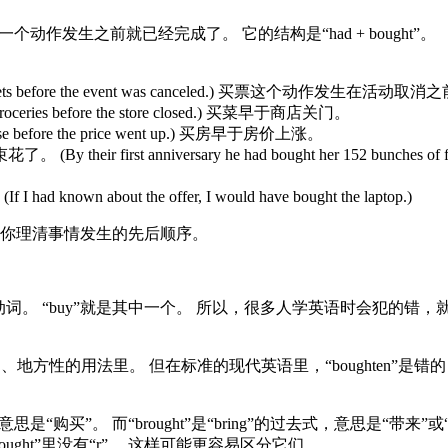
作发生之前就已经完成了。 它的结构是“had + bought”。
s before the event was canceled.) 买票这个动作发生在活动取消
ies before the store closed.) 买菜早于商店关门。
efore the price went up.) 买房早于房价上涨。
r first anniversary he had bought her 152 bun
out the offer, I would have bought the laptop.)
你理清事情发生的先后顺序。
“buy”就是其中一个。 所以，很多人学英语时会犯的错，就是把“b
的、地方性的用法里。 但在标准的现代英语里，“boughten”是错
过去式，意思是“购买”。 而“brought”是“bring”的过去式，意
和“bought”里没有“r”。 这样可能更容易区分它们。