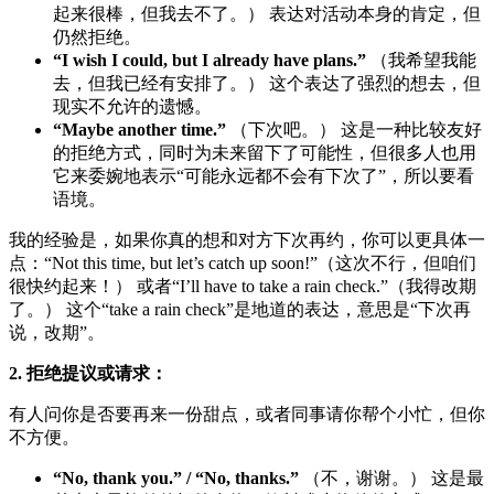
起来很棒，但我去不了。） 表达对活动本身的肯定，但
仍然拒绝。
“I wish I could, but I already have plans.”
（我希望我能
去，但我已经有安排了。） 这个表达了强烈的想去，但
现实不允许的遗憾。
“Maybe another time.”
（下次吧。） 这是一种比较友好
的拒绝方式，同时为未来留下了可能性，但很多人也用
它来委婉地表示“可能永远都不会有下次了”，所以要看
语境。
我的经验是，如果你真的想和对方下次再约，你可以更具体一
点：“Not this time, but let’s catch up soon!”（这次不行，但咱们
很快约起来！） 或者“I’ll have to take a rain check.”（我得改期
了。） 这个“take a rain check”是地道的表达，意思是“下次再
说，改期”。
2. 拒绝提议或请求：
有人问你是否要再来一份甜点，或者同事请你帮个小忙，但你
不方便。
“No, thank you.” / “No, thanks.”
（不，谢谢。） 这是最