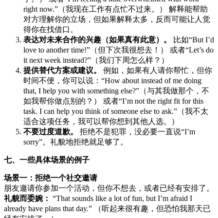
right now.”（我现在工作有点忙不过来。） 解释能帮助
对方理解你的立场，但如果解释太多，反而可能让人觉
得你在找借口。
表达对未来合作的兴趣（如果真有此意）。
比如“But I’d
love to another time!”（但下次我很想去！） 或者“Let’s do
it next week instead?”（我们下周怎么样？）
提供替代方案或建议。
例如，如果有人请你帮忙，但你
时间不便，你可以说：“How about instead of me doing
that, I help you with something else?”（与其我做那个，不
如我帮你做点别的？） 或者“I’m not the right fit for this
task. I can help you think of someone else to ask.”（我不太
适合这项任务，我可以帮你想到其他人选。）
不要过度道歉。
拒绝不是犯罪，没必要一直说“I’m
sorry”。礼貌地拒绝就足够了。
七、一些具体场景的例子
场景一：拒绝一个社交邀请
朋友邀请你参加一个活动，但你不想去，或者已经有安排了。
礼貌而委婉：
“That sounds like a lot of fun, but I’m afraid I
already have plans that day.” （听起来很有趣，但恐怕我那天已