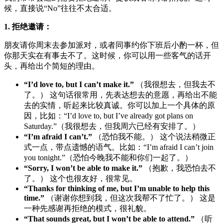
候，直接说“No”往往不太合适。
1. 拒绝邀请：
朋友请你周末去参加派对，或者同事约你下班后小酌一杯，但
你那天实在有事去不了。这时候，你可以用一些客气的话开
头，再给出个简短的理由。
“I’d love to, but I can’t make it.”
（我很想去，但我去不
了。） 这句话很常用，先表达想去的意愿，再给出不能
去的实情，听起来比较真诚。你可以加上一个具体的原
因，比如：“I’d love to, but I’ve already got plans on
Saturday.”（我很想去，但我周六已经有安排了。）
“I’m afraid I can’t.”
（恐怕我不能。） 这个说法稍微正
式一点，带点遗憾的语气。比如：“I’m afraid I can’t join
you tonight.”（恐怕今晚我不能和你们一起了。）
“Sorry, I won’t be able to make it.”
（抱歉，我恐怕去不
了。） 这个也很友好，很常见。
“Thanks for thinking of me, but I’m unable to help this
time.”
（谢谢你想到我，但这次我帮不了忙了。） 这是
一种先感谢再拒绝的模式，很礼貌。
“That sounds great, but I won’t be able to attend.”
（听