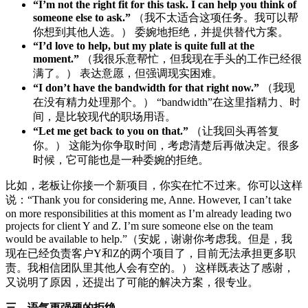
“I’m not the right fit for this task. I can help you think of
someone else to ask.”
（我不太适合这项任务。我可以帮
你想到其他人选。） 委婉地拒绝，并提供替代方案。
“I’d love to help, but my plate is quite full at the
moment.”
（我很乐意帮忙，但我现在手头的工作已经很
满了。） 表达意愿，但强调现实困难。
“I don’t have the bandwidth for that right now.”
（我现
在没有精力处理那个。） “bandwidth”在这里指精力、时
间，是比较现代的职场用语。
“Let me get back to you on that.”
（让我回头再答复
你。） 这能为你争取时间，考虑清楚后再做决定。很多
时候，它可能也是一种委婉的拒绝。
比如，老板让你接一个新项目，你实在忙不过来。你可以这样
说：“Thank you for considering me, Anne. However, I can’t take
on more responsibilities at this moment as I’m already leading two
projects for client Y and Z. I’m sure someone else on the team
would be available to help.”（安妮，谢谢你考虑我。但是，我
现在已经负责客户Y和Z的两个项目了，目前无法承担更多职
责。我相信团队里其他人会有空的。） 这样既表达了感谢，
又说明了原因，还提出了可能的解决方案，很专业。
三、语气更强硬的拒绝