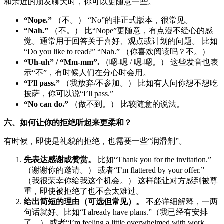
和亲近的朋友聊天时，你可以更随意一些。
“Nope.”
（不。） “No”的非正式版本，很常见。
“Nah.”
（不。） 比“Nope”更随意，有点漫不经心的感
觉。通常用于回答关于喜好、观点或计划的问题。 比如
“Do you like to read?” “Nah.” （你喜欢阅读吗？不。）
“Uh-uh” / “Mm-mm”.
（嗯-嗯 / 嗯-嗯。） 这些发音也表
示“不”，有时候人们在分心时会用。
“I’ll pass.”
（我放弃/不参加。） 比如有人问你想不想吃
披萨，你可以说“I’ll pass.”
“No can do.”
（做不到。） 比较随意的说法。
六、如何让你的拒绝听起来更柔和？
有时候，即使是礼貌的拒绝，也需要一些“润滑剂”。
先表达感谢或赞赏。
比如“Thank you for the invitation.”
（谢谢你的邀请。） 或者“I’m flattered by your offer.”
（我很荣幸你给我这个机会。） 这样能让对方感到被尊
重，即使被拒绝了也不会太难过。
给出简短的理由（可选但常见）。
不必详细解释，一两
句话就好。比如“I already have plans.”（我已经有安排
了。） 或者“I’m feeling a little overwhelmed with work