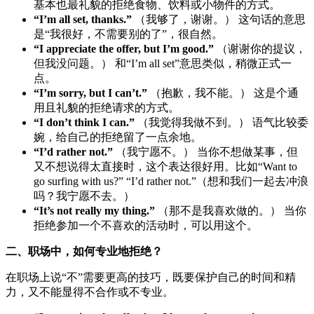
基本也最礼貌的拒绝食物、饮料或小物件的方式。
“I’m all set, thanks.”
（我够了，谢谢。） 这句话的意思
是“我很好，不需要别的了”，很自然。
“I appreciate the offer, but I’m good.”
（谢谢你的提议，
但我没问题。） 和“I’m all set”意思类似，稍微正式一
点。
“I’m sorry, but I can’t.”
（抱歉，我不能。） 这是个通
用且礼貌的拒绝请求的方式。
“I don’t think I can.”
（我觉得我做不到。） 语气比较委
婉，给自己的拒绝留了一点余地。
“I’d rather not.”
（我宁愿不。） 当你不想做某事，但
又不想说得太直接时，这个表达很好用。比如“Want to
go surfing with us?” “I’d rather not.”（想和我们一起去冲浪
吗？我宁愿不去。）
“It’s not really my thing.”
（那不是我喜欢做的。） 当你
拒绝参加一个不喜欢的活动时，可以用这个。
二、职场中，如何专业地拒绝？
在职场上说“不”需要更高的技巧，既要保护自己的时间和精
力，又不能显得不合作或不专业。