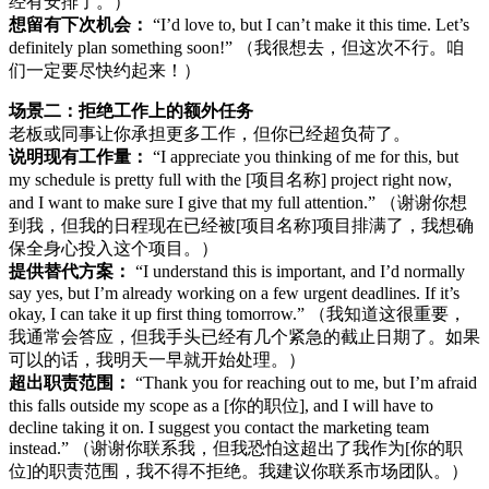
经有安排了。）
想留有下次机会：
“I’d love to, but I can’t make it this time. Let’s
definitely plan something soon!” （我很想去，但这次不行。咱
们一定要尽快约起来！）
场景二：拒绝工作上的额外任务
老板或同事让你承担更多工作，但你已经超负荷了。
说明现有工作量：
“I appreciate you thinking of me for this, but
my schedule is pretty full with the [项目名称] project right now,
and I want to make sure I give that my full attention.” （谢谢你想
到我，但我的日程现在已经被[项目名称]项目排满了，我想确
保全身心投入这个项目。）
提供替代方案：
“I understand this is important, and I’d normally
say yes, but I’m already working on a few urgent deadlines. If it’s
okay, I can take it up first thing tomorrow.” （我知道这很重要，
我通常会答应，但我手头已经有几个紧急的截止日期了。如果
可以的话，我明天一早就开始处理。）
超出职责范围：
“Thank you for reaching out to me, but I’m afraid
this falls outside my scope as a [你的职位], and I will have to
decline taking it on. I suggest you contact the marketing team
instead.” （谢谢你联系我，但我恐怕这超出了我作为[你的职
位]的职责范围，我不得不拒绝。我建议你联系市场团队。）