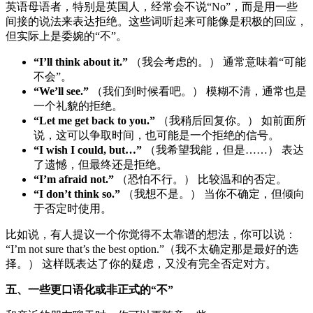
英语母语者，特别是英国人，经常会不说“No”，而是用一些
间接的说法来表达拒绝。这些词听起来可能像是积极的回应，
但实际上是委婉的“不”。
“I’ll think about it.”
（我会考虑的。） 通常意味着“可能
不会”。
“We’ll see.”
（我们到时候看吧。） 模糊不清，通常也是
一个礼貌的拒绝。
“Let me get back to you.”
（我稍后回复你。） 如前面所
说，这可以争取时间，也可能是一个拒绝的信号。
“I wish I could, but…”
（我希望我能，但是……） 表达
了遗憾，但最终还是拒绝。
“I’m afraid not.”
（恐怕不行。） 比较温和的否定。
“I don’t think so.”
（我想不是。） 当你不确定，但倾向
于否定时使用。
比如说，有人提议一个你觉得不太靠谱的想法，你可以说：
“I’m not sure that’s the best option.”（我不太确定那是最好的选
择。） 这样既表达了你的疑虑，又没有完全否定对方。
五、一些更口语化或非正式的“不”