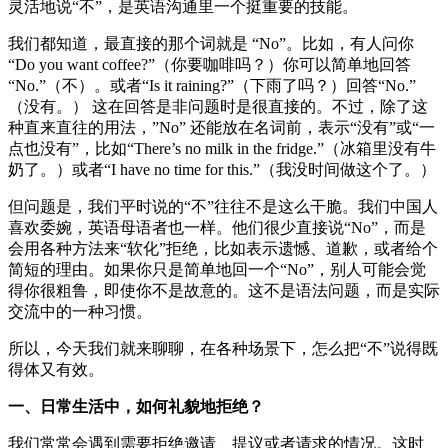
灵活地说“不”，是英语沟通里一个挺重要的技能。
我们都知道，最直接的那个词就是 “No”。比如，有人问你
“Do you want coffee?”（你要咖啡吗？）你可以简单地回答
“No.”（不）。或者“Is it raining?”（下雨了吗？）回答“No.”
（没有。） 这在回答是非问题时是很直接的。不过，除了这
种直来直往的用法，”No” 还能放在名词前，表示“没有”或“一
点也没有”，比如“There’s no milk in the fridge.”（冰箱里没有牛
奶了。）或者“I have no time for this.”（我没时间做这个了。）
但问题是，我们平时说的“不”往往不是这么干脆。我们中国人
喜欢委婉，英语母语者也一样。他们很少直接说“No”，而是
会用各种方法来“软化”拒绝，比如表示遗憾、道歉，或者给个
简短的理由。如果你只是简单地回一个“No”，别人可能会觉
得你很粗鲁，即使你不是故意的。这不是语法问题，而是实际
交流中的一种习惯。
所以，今天我们就来聊聊，在各种场景下，怎么把“不”说得既
得体又有效。
一、日常生活中，如何礼貌地拒绝？
我们常常会遇到需要拒绝邀请、提议或者请求的情况。这时