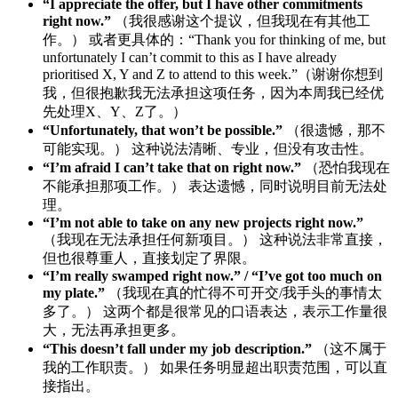
“I appreciate the offer, but I have other commitments
right now.”
（我很感谢这个提议，但我现在有其他工
作。） 或者更具体的：“Thank you for thinking of me, but
unfortunately I can’t commit to this as I have already
prioritised X, Y and Z to attend to this week.”（谢谢你想到
我，但很抱歉我无法承担这项任务，因为本周我已经优
先处理X、Y、Z了。）
“Unfortunately, that won’t be possible.”
（很遗憾，那不
可能实现。） 这种说法清晰、专业，但没有攻击性。
“I’m afraid I can’t take that on right now.”
（恐怕我现在
不能承担那项工作。） 表达遗憾，同时说明目前无法处
理。
“I’m not able to take on any new projects right now.”
（我现在无法承担任何新项目。） 这种说法非常直接，
但也很尊重人，直接划定了界限。
“I’m really swamped right now.” / “I’ve got too much on
my plate.”
（我现在真的忙得不可开交/我手头的事情太
多了。） 这两个都是很常见的口语表达，表示工作量很
大，无法再承担更多。
“This doesn’t fall under my job description.”
（这不属于
我的工作职责。） 如果任务明显超出职责范围，可以直
接指出。