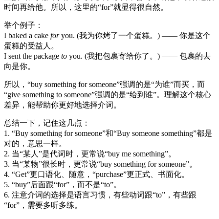
时间再给他。所以，这里的“for”就显得很自然。
举个例子：
I baked a cake
for
you. (我为你烤了一个蛋糕。) —— 你是这个
蛋糕的受益人。
I sent the package
to
you. (我把包裹寄给你了。) —— 包裹的去
向是你。
所以，“buy something for someone”强调的是“为谁”而买，而
“give something to someone”强调的是“给到谁”。理解这个核心
差异，能帮助你更好地选择介词。
总结一下，记住这几点：
1. “Buy something for someone”和“Buy someone something”都是
对的，意思一样。
2. 当“某人”是代词时，更常说“buy me something”。
3. 当“某物”很长时，更常说“buy something for someone”。
4. “Get”更口语化、随意，“purchase”更正式、书面化。
5. “buy”后面跟“for”，而不是“to”。
6. 注意介词的选择是语言习惯，有些动词跟“to”，有些跟
“for”，需要多听多练。