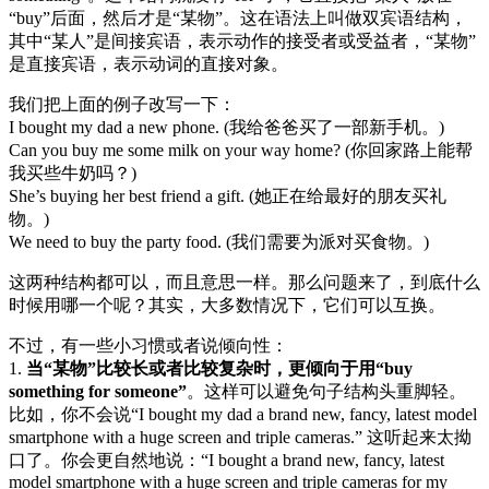
“buy”后面，然后才是“某物”。这在语法上叫做双宾语结构，
其中“某人”是间接宾语，表示动作的接受者或受益者，“某物”
是直接宾语，表示动词的直接对象。
我们把上面的例子改写一下：
I bought my dad a new phone. (我给爸爸买了一部新手机。)
Can you buy me some milk on your way home? (你回家路上能帮
我买些牛奶吗？)
She’s buying her best friend a gift. (她正在给最好的朋友买礼
物。)
We need to buy the party food. (我们需要为派对买食物。)
这两种结构都可以，而且意思一样。那么问题来了，到底什么
时候用哪一个呢？其实，大多数情况下，它们可以互换。
不过，有一些小习惯或者说倾向性：
1.
当“某物”比较长或者比较复杂时，更倾向于用“buy
something for someone”
。这样可以避免句子结构头重脚轻。
比如，你不会说“I bought my dad a brand new, fancy, latest model
smartphone with a huge screen and triple cameras.” 这听起来太拗
口了。你会更自然地说：“I bought a brand new, fancy, latest
model smartphone with a huge screen and triple cameras for my