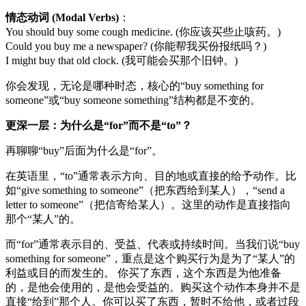
情态动词 (Modal Verbs)
：
You should buy some cough medicine. (你应该买些止咳药。)
Could you buy me a newspaper? (你能帮我买份报纸吗？)
I might buy that old clock. (我可能会买那个旧钟。)
你会发现，无论是哪种时态，核心的“buy something for
someone”或“buy someone something”结构都是不变的。
更深一层：为什么是“for”而不是“to”？
再聊聊“buy”后面为什么是“for”。
在英语里，“to”通常表示方向、目的地或直接的给予动作。比
如“give something to someone”（把东西给到某人），“send a
letter to someone”（把信寄给某人）。这里的动作是直接指向
那个“某人”的。
而“for”通常表示目的、受益、代表或持续时间。当我们说“buy
something for someone”，重点是这个购买行为是为了“某人”的
利益或目的而发生的。 你买了东西，这个东西是为他准备
的，是他会使用的，是他会受益的。购买这个动作本身并不是
直接“给到”那个人。你可以买了东西，暂时不给他，或者过段