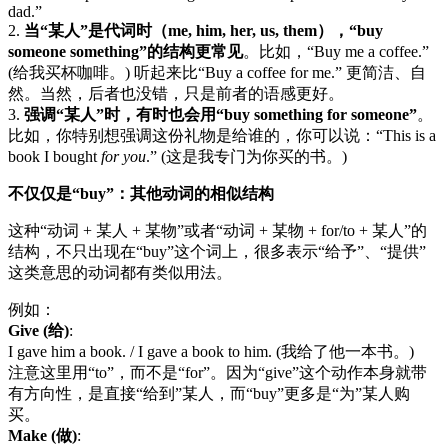
dad.”
2.
当“某人”是代词时（me, him, her, us, them），“buy
someone something”的结构更常见
。比如，“Buy me a coffee.”
(给我买杯咖啡。) 听起来比“Buy a coffee for me.” 更简洁、自
然。当然，后者也没错，只是前者的语感更好。
3.
强调“某人”时，有时也会用“buy something for someone”
。
比如，你特别想强调这份礼物是给谁的，你可以说：“This is a
book I bought
for you
.” (这是我专门为你买的书。)
不仅仅是“buy”：其他动词的相似结构
这种“动词 + 某人 + 某物”或者“动词 + 某物 + for/to + 某人”的
结构，不只出现在“buy”这个词上，很多表示“给予”、“提供”
这类意思的动词都有类似用法。
例如：
Give (给)
:
I gave him a book. / I gave a book to him. (我给了他一本书。)
注意这里用“to”，而不是“for”。因为“give”这个动作本身就带
有方向性，是直接“给到”某人，而“buy”更多是“为”某人购
买。
Make (做)
: