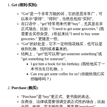
Get (得到/买到)
:
“Get”是一个非常万能的词，它的意思非常广，可
以表示“获得”、“得到”，当然也包括“买到”。
在口语中，“get”经常用来代替“buy”，尤其是在非
正式场合。比如：“I need to get some groceries.” (我
需要去买些杂货。) 听起来比“I need to buy some
groceries.” 更随意一些。
“Get”的好处是，它不一定特指花钱买，也可以是
收到礼物、找到或者赢来的。
结构上，“get”也可以用“get someone something”或
“get something for someone”。
I got him a book for his birthday. (我给他买了一
本书当生日礼物。)
Can you get some coffee for us? (你能给我们买
些咖啡吗？)
Purchase (购买)
:
“Purchase”是“buy”更正式、更书面的表达。
在商业、法律或需要强调交易正式性的场合，比如
合同、收据、官方报告里，更常用“purchase”。