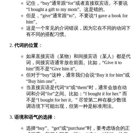
记住，“buy”通常跟“for”或者直接双宾语。不要说
“I bought a gift to my mom”。这是错的。
但是，“give”通常跟“to”。不要说“I gave a book for
him”。
这是一个常见的介词错误，因为它在不同的动词下
有不同的搭配习惯。
代词的位置
：
如果直接宾语（某物）和间接宾语（某人）都是代
词，间接宾语通常放在前面。比如，“Give it to
him”而不是“Give him it”。
但对于“buy”这种，通常我们会说“Buy it for him”或
“Buy him one”。
当直接宾语是代词“it”或“them”时，通常会放在动
词和介词“for”之间。比如：“I bought
it
for her.” 而
不是“I bought for her
it
。” 尽管第二种在极少数强
调语境下可能出现，但第一种是标准用法。
语境和语气的选择
：
选择“buy”、“get”或“purchase”时，要考虑场合的正