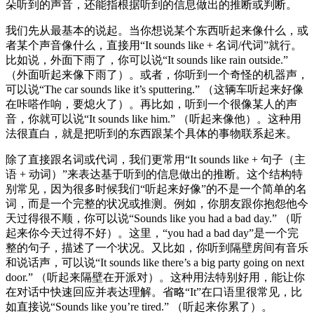
朵听到的声音，还能指根据听到的信息做出的推断或判断。
我们先从最基本的说起。当你想说某个东西听起来像什么，或
者某个声音像什么，直接用“It sounds like + 名词/代词”就行。
比如说，外面下雨了，你可以说“It sounds like rain outside.”
（外面听起来像下雨了）。或者，你听到一个奇怪的机器声，
可以说“The car sounds like it’s sputtering.” （这辆车听起来好像
在咔嗒作响，要熄火了）。再比如，听到一个很像某人的声
音，你就可以说“It sounds like him.” （听起来像他）。这种用
法很直白，就是把听到的东西跟某个具体的事物联系起来。
除了直接跟名词或代词，我们更常用“It sounds like + 句子（主
语 + 动词）”来表达基于听到的信息做出的推断。这个结构特
别常见，因为很多时候我们“听起来好像”的不是一个简单的名
词，而是一个完整的状况或推测。例如，你朋友跟你抱怨他今
天过得很不顺，你可以说“Sounds like you had a bad day.” （听
起来你今天过得不好）。这里，“you had a bad day”是一个完
整的句子，描述了一个状况。又比如，你听到隔壁房间有音乐
和说话声，可以说“It sounds like there’s a big party going on next
door.” （听起来隔壁在开派对）。这种用法特别好用，能让你
在对话中快速回应并表达理解。省略“It”在口语里很常见，比
如直接说“Sounds like you’re tired.” （听起来你累了）。