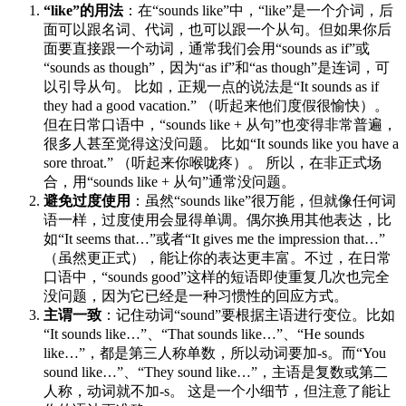
“like”的用法
：在“sounds like”中，“like”是一个介词，后
面可以跟名词、代词，也可以跟一个从句。但如果你后
面要直接跟一个动词，通常我们会用“sounds as if”或
“sounds as though”，因为“as if”和“as though”是连词，可
以引导从句。 比如，正规一点的说法是“It sounds as if
they had a good vacation.” （听起来他们度假很愉快）。
但在日常口语中，“sounds like + 从句”也变得非常普遍，
很多人甚至觉得这没问题。 比如“It sounds like you have a
sore throat.” （听起来你喉咙疼）。 所以，在非正式场
合，用“sounds like + 从句”通常没问题。
避免过度使用
：虽然“sounds like”很万能，但就像任何词
语一样，过度使用会显得单调。偶尔换用其他表达，比
如“It seems that…”或者“It gives me the impression that…”
（虽然更正式），能让你的表达更丰富。不过，在日常
口语中，“sounds good”这样的短语即使重复几次也完全
没问题，因为它已经是一种习惯性的回应方式。
主谓一致
：记住动词“sound”要根据主语进行变位。比如
“It sounds like…”、“That sounds like…”、“He sounds
like…”，都是第三人称单数，所以动词要加-s。而“You
sound like…”、“They sound like…”，主语是复数或第二
人称，动词就不加-s。 这是一个小细节，但注意了能让