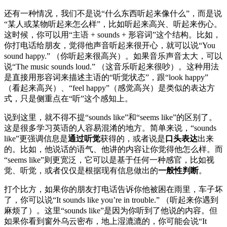
还有一种情况，我们不是说“什么东西听起来像什么”，而是说
“某人或某物听起来怎么样”，比如听起来高兴、听起来伤心。
这时候，你可以用“主语 + sounds + 形容词”这个结构。比如，
你打电话给朋友，觉得他声音听起来很开心，就可以说“You
sound happy.” （你听起来很高兴）。如果音乐声音太大，可以
说“The music sounds loud.” （这音乐听起来很吵）。这种用法
是直接用形容词来描述主语的“听觉状态”，跟“look happy”
（看起来高兴）、“feel happy”（感觉高兴）是类似的表达方
式，只是侧重点在“听”这个感知上。
说到这里，就不得不提“sounds like”和“seems like”的区别了。
这是很多学习英语的人容易混淆的地方。简单来说，“sounds
like”更强调信息是
通过听觉
获得的，或者说是
口头表达
出来
的。比如，他说话的语气、他讲的内容让你觉得他怎么样。而
“seems like”则更宽泛，它可以是基于任何一种感官，比如视
觉、听觉，或者仅仅是根据现有信息做出的
一般性判断
。
打个比方，如果你的朋友打电话告诉你他被困在雨里，车子坏
了，你可以说“It sounds like you’re in trouble.” （听起来你遇到
麻烦了）。这里“sounds like”是因为你听到了他说的内容。但
如果你看到窗外乌云密布，地上湿漉漉的，你可能会说“It