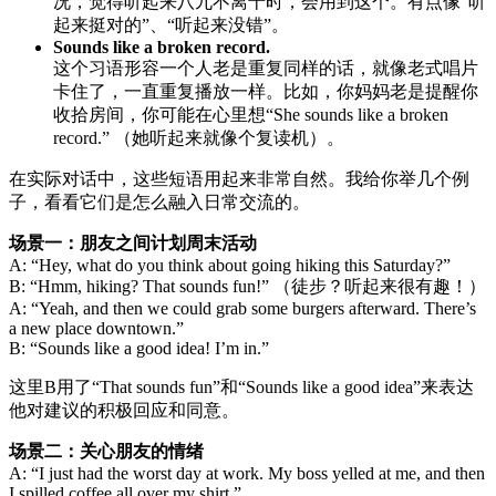
况，觉得听起来八九不离十时，会用到这个。有点像“听
起来挺对的”、“听起来没错”。
Sounds like a broken record.
这个习语形容一个人老是重复同样的话，就像老式唱片
卡住了，一直重复播放一样。比如，你妈妈老是提醒你
收拾房间，你可能在心里想“She sounds like a broken
record.” （她听起来就像个复读机）。
在实际对话中，这些短语用起来非常自然。我给你举几个例
子，看看它们是怎么融入日常交流的。
场景一：朋友之间计划周末活动
A: “Hey, what do you think about going hiking this Saturday?”
B: “Hmm, hiking? That sounds fun!” （徒步？听起来很有趣！）
A: “Yeah, and then we could grab some burgers afterward. There’s
a new place downtown.”
B: “Sounds like a good idea! I’m in.”
这里B用了“That sounds fun”和“Sounds like a good idea”来表达
他对建议的积极回应和同意。
场景二：关心朋友的情绪
A: “I just had the worst day at work. My boss yelled at me, and then
I spilled coffee all over my shirt.”