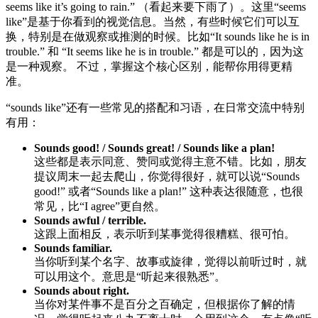
seems like it’s going to rain.” （看起来要下雨了）。这里“seems
like”是基于你看到的视觉信息。当然，有些时候它们可以互
换，特别是在做观察或推测的时候。比如“It sounds like he is in
trouble.” 和 “It seems like he is in trouble.” 都是可以的，因为这
是一种观察。 不过，掌握这个核心区别，能帮你用得更精
准。
“sounds like”还有一些常见的搭配和习语，在日常交流中特别
有用：
Sounds good! / Sounds great! / Sounds like a plan!
这些都是表示同意、赞同或觉得主意不错。比如，朋友
提议周末一起去爬山，你觉得很好，就可以说“Sounds
good!” 或者“Sounds like a plan!” 这种表达很随意，也很
常见，比“I agree”更自然。
Sounds awful / terrible.
这跟上面相反，表示听到某事觉得很糟糕、很可怕。
Sounds familiar.
当你听到某个名字、故事或旋律，觉得以前听过时，就
可以用这个。意思是“听起来很熟悉”。
Sounds about right.
当你对某件事不是百分之百确定，但根据你了解的情