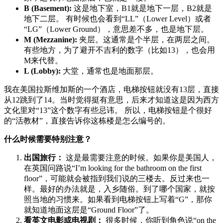
B (Basement):
这是地下室，B1就是地下一层，B2就是
地下二层。 有时候也会看到“LL”（Lower Level）或者
“LG”（Lower Ground），意思差不多，也是地下层。
M (Mezzanine):
夹层。这通常是个半层，在两层之间。
有些地方，为了避开不吉利的数字（比如13），也会用
M来代替。
L (Lobby):
大堂，通常也是地面那层。
我在美国拉斯维加斯的一个酒店，电梯按钮就没有13层，直接
从12跳到了14。当时觉得挺有意思，后来才知道这是因为西方
文化里对“13”这个数字有些忌讳。 所以，电梯按钮是个很好
的“活教材”，直接告诉你这栋楼是怎么编号的。
什么时候需要特别注意？
出国旅行：
这是最需要注意的时候。如果你是美国人，
在英国问路说“I’m looking for the bathroom on the first
floor”，可能就会被指到我们说的三楼去。反过来也一
样。最好的办法就是，入乡随俗。到了哪个国家，就按
照当地的习惯来。如果看到电梯按钮上写着“G”，那你
就知道地面这层是“Ground Floor”了。
看英文电影或电视剧：
很多时候，你听到角色说“on the