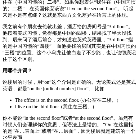
住在（中国习惯的）二楼”。如果你想表达“我住在（中国习惯
的）二楼”，在英国你应该说“I live on the second floor”。 听起
来是不是有点绕？这就是东西方文化差异在语言上的体现。
我之前有个朋友去伦敦出差，酒店给的房间号是“3rd floor”。
他按着美式习惯，觉得那是中国的四楼，结果找了半天没找
到。后来问了酒店前台，才知道在英式英语里，“3rd floor”指
的是中国习惯的“四楼”，而他要找的房间其实是在中国习惯的
“三楼”的位置。这个小乌龙让他白走了不少路，也让他彻底记
住了这个区别。
用哪个介词？
说楼层的时候，用“on”这个介词是正确的。无论美式还是英式
英语，都是“on the [ordinal number] floor”。 比如：
The office is on the second floor. (办公室在二楼。)
I live on the third floor. (我住在三楼。)
你不能说“in the second floor”或者“at the second floor”。虽然有
时候人们会理解你的意思，但语法上是错的。 “On”在这里指
的是“在…表面上”或者“在…层面”，因为楼层就是建筑的一个
水平表面。