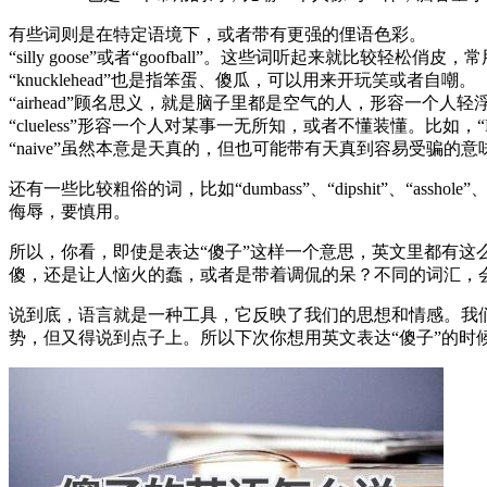
有些词则是在特定语境下，或者带有更强的俚语色彩。
“silly goose”或者“goofball”。这些词听起来就比较
“knucklehead”也是指笨蛋、傻瓜，可以用来开玩笑或者自嘲。
“airhead”顾名思义，就是脑子里都是空气的人，形容一个人
“clueless”形容一个人对某事一无所知，或者不懂装懂。比如，“He’s cl
“naive”虽然本意是天真的，但也可能带有天真到容易受骗的意
还有一些比较粗俗的词，比如“dumbass”、“dipshit”、“
侮辱，要慎用。
所以，你看，即使是表达“傻子”这样一个意思，英文里都有这
傻，还是让人恼火的蠢，或者是带着调侃的呆？不同的词汇，
说到底，语言就是一种工具，它反映了我们的思想和情感。我
势，但又得说到点子上。所以下次你想用英文表达“傻子”的