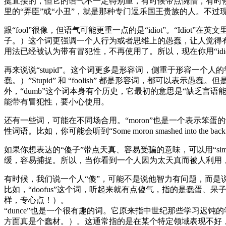
挺直接的，但它的语气不一定特别重，有时候带点惋惜，有时候带点责备
里的“弄臣”或“小丑”，就是那种专门逗乐国王贵族的人。不过现
跟“fool”很像，但语气可能更重一点的是“idiot”。“Idiot”在英文里
子。）这个词更强调一个人行为或者思维上的愚蠢，让人觉得有点
用法已经被认为带有冒犯性，不再使用了。所以，现在你用“idi
再来说说“stupid”。这个词更多是形容词，侧重于形容一个人的智力或者思考能
蠢。）”Stupid” 和 “foolish” 都是形容词，都可以表示愚蠢。但是
外，“dumb”这个词本身有个历史，它最初的意思是“缺乏言语
能带有冒犯性，要小心使用。
还有一些词，可能在不同场合用。“moron”也是一个表示笨蛋
性词语。比如，你可能会听到“Some moron smashed into the ba
如果你想表达的“傻子”带点天真、容易受骗的意味，可以用“simp
缓，容易捕捉。所以，当你看到一个人因为太天真而被人利用，你可以说“He’s suc
有时候，我们说一个人“傻”，可能不是说他智力有问题，而
比如，“doofus”这个词，听起来就有点傻气，指的是蠢蛋、呆子。如果你朋友
样，专心点！）。
“dunce”也是一个很有趣的词。它原来指中世纪那些学习迟钝的学生。现
方面真是个蠢材。）。这通常指的是在某个特定领域表现不好