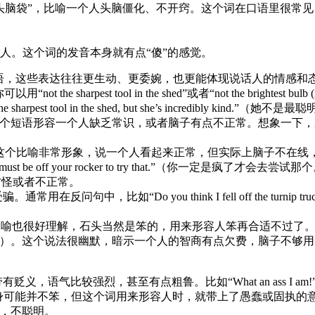
或“骨头脑袋”，比喻一个人头脑僵化、不开窍。这个词在口语里很常见，比如“He 
。
钝、愚笨的人。这个词的发音本身就有点“傻”的感觉。
语，这些表达往往更生动、更委婉，也更能体现说话人的情感和
arpest tool in the shed”或者“not the brightes
arpest tool in the shed, but she’s incredibl
nic”（野餐少了三明治）。这个短语形容一个人缺乏常识，或者脑子有点不正
（灯亮着，但家里没人）。这个比喻非常形象，说一个人看起来正常，但实际上脑子不
t be off your rocker to try that.”（你一定是疯了才会去尝试
有点古怪或者不正常。
受骗。通常用在反问句中，比如“Do you think I fell off the tur
ag of rocks”。这些比喻也很好理解，石头当然是笨的，用来形容人笨再合适不过了
 top floor”（电梯没到顶楼）。这个说法很幽默，暗示一个人的智商有点欠费，脑子不够
带有贬义，语气比较强烈，甚至有点粗鲁。比如“What an ass I a
身可能并不笨，但这个词用来形容人时，就带上了愚蠢或固执的意味。在英
小，不聪明。