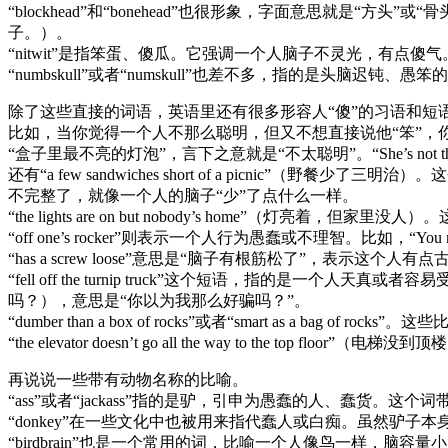
“blockhead”和“bonehead”也很形象，字面意思就是“方头”
子。）。
“nitwit”是指笨蛋、傻瓜。它强调一个人脑子不灵光，有点傻气
“numbskull”或者“numskull”也差不多，指的是头脑迟
除了这些直接的词语，英语里还有很多形容人“傻”的习语和短
比如，当你觉得一个人不那么聪明，但又不想直接说他“笨”，你可以用“not the sh
“盒子里最不亮的灯泡”，言下之意就是“不太聪明”。“She’s not the sh
还有“a few sandwiches short of a pic
不完整了，就像一个人的脑子“少”了点什么一样。
“the lights are on but nobody’s home”
“off one’s rocker”则表示一个人行为愚蠢或不理智。比如，“You mus
“has a screw loose”意思是“脑子有根筋松了”，表示这个人
“fell off the turnip truck”这个短语，指的是一个人天真或者容易
吗？），意思是“你以为我那么好骗吗？”。
“dumber than a box of rocks”或者“smart as a b
“the elevator doesn’t go all the way to the
再说说一些带有动物名称的比喻。
“ass”或者“jackass”指的是驴，引申为愚蠢的人、蠢货。这个词
“donkey”在一些文化中也被用来指代蠢人或白痴。虽然驴子本
“birdbrain”也是一个常用的词，比喻一个人像鸟一样，脑容量