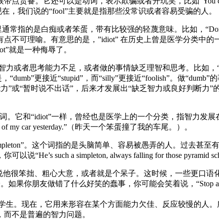
。它还可以是动词，表示欺骗或者开玩笑，比如“You can’t fo
在，我们说的“fool”主要就是指那些没常识或者容易受骗的人。
通常指的是白痴或者笨蛋，带有比较强的轻蔑意味。比如，“Don’t be an idi
不可理喻。有意思的是，”idiot” 在历史上曾是医学分类
ot”就是一种侮辱了。
力不足，或者做的事情缺乏理智和思考。比如，“It was stupid of y
，“dumb”更接近“stupid”，而“silly”更接近“foolish”。
能力”或“暂时说不出话”，后来才发展出“缺乏智力或良好判断力”
的词。它和“idiot”一样，曾经也是医学上的一个分类，指智力
ck of my car yesterday.”（昨天一个笨蛋撞了我的车尾。）。
leton”。这个词指的是头脑简单、容易被愚弄的人。过去甚至有个
h a simpleton, always falling for those py
是说他很笨拙、粗心大意，或者就是个呆子。这时候，一些更口语
做错了什么好笑的蠢事，你可能会笑着说，“Stop acting like a 
在，它用来形容在某个方面能力欠佳、反应较慢的人。所以，你可以说“He’s 
，而不是普遍的智力问题。