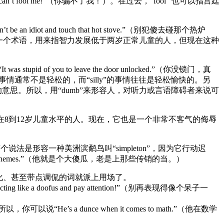
ol me!”（你骗不了我！）。在过去，”fool” 也可以指宫廷
ot and touch that hot stove.”（别犯傻去碰那个热炉
中的一个术语，用来指智力发展低于两岁正常儿童的人，但现在这种
ou to leave the door unlocked.”（你没锁门，真
做“dumb”的事情通常不是轻松的，而“silly”的事情往往是轻松愉快的。另
的意思。所以，用“dumb”来形容人，对听力或言语障碍者来说可
发展在8到12岁儿童水平的人。现在，它也是一个非常不客气的侮辱
说法是形容一种美洲滨鹬鸟叫“simpleton”，因为它行动迟
ramid schemes.”（他就是个大傻瓜，老是上那些传销的当。）
化、甚至带点调侃的词就派上用场了。
doofus and pay attention!”（别再表现得像个呆子一
a dunce when it comes to math.”（他在数学