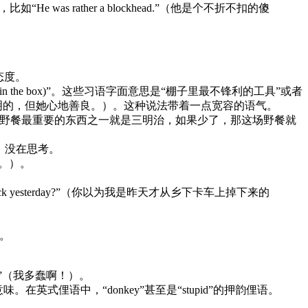
was rather a blockhead.”（他是个不折不扣的傻
态度。
t bulb (in the box)”。这些习语字面意思是“棚子里最不锋利的工具”或者
y kind.”（她不是最聪明的，但她心地善良。）。这种说法带着一点宽容的语气。
常。想象一下，野餐最重要的东西之一就是三明治，如果少了，那这场野餐就
在线，没在思考。
那个。）。
nip truck yesterday?”（你以为我是昨天才从乡下卡车上掉下来的
。
用。
m!”（我多蠢啊！）。
式俚语中，“donkey”甚至是“stupid”的押韵俚语。