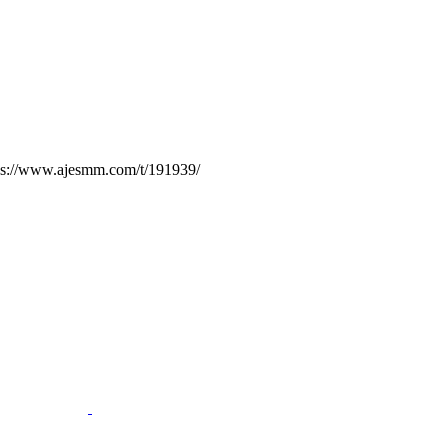
.ajesmm.com/t/191939/