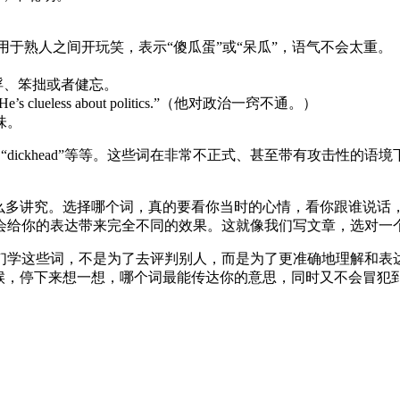
轻松俏皮，常用于熟人之间开玩笑，表示“傻瓜蛋”或“呆瓜”，语气不会太重。
轻浮、笨拙或者健忘。
ueless about politics.”（他对政治一窍不通。）
味。
asshole”、“dickhead”等等。这些词在非常不正式、甚至带
么多讲究。选择哪个词，真的要看你当时的心情，看你跟谁说话，
会给你的表达带来完全不同的效果。这就像我们写文章，选对一
们学这些词，不是为了去评判别人，而是为了更准确地理解和表
时候，停下来想一想，哪个词最能传达你的意思，同时又不会冒犯