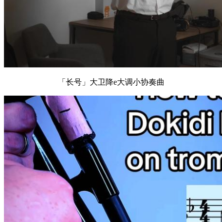
「长号」大卫降e大调小协奏曲