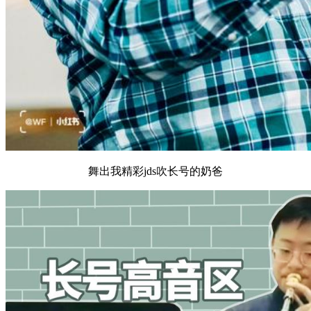
舞出我精彩jds吹长号的奶爸