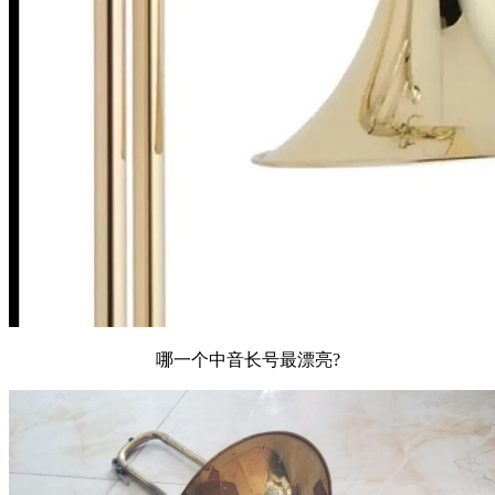
哪一个中音长号最漂亮?