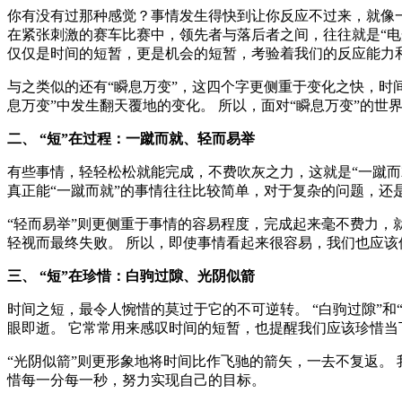
你有没有过那种感觉？事情发生得快到让你反应不过来，就像一
在紧张刺激的赛车比赛中，领先者与落后者之间，往往就是“电
仅仅是时间的短暂，更是机会的短暂，考验着我们的反应能力
与之类似的还有“瞬息万变”，这四个字更侧重于变化之快，时
息万变”中发生翻天覆地的变化。 所以，面对“瞬息万变”的
二、 “短”在过程：一蹴而就、轻而易举
有些事情，轻轻松松就能完成，不费吹灰之力，这就是“一蹴而就
真正能“一蹴而就”的事情往往比较简单，对于复杂的问题，还
“轻而易举”则更侧重于事情的容易程度，完成起来毫不费力，就
轻视而最终失败。 所以，即使事情看起来很容易，我们也应
三、 “短”在珍惜：白驹过隙、光阴似箭
时间之短，最令人惋惜的莫过于它的不可逆转。 “白驹过隙”
眼即逝。 它常常用来感叹时间的短暂，也提醒我们应该珍惜当
“光阴似箭”则更形象地将时间比作飞驰的箭矢，一去不复返。
惜每一分每一秒，努力实现自己的目标。