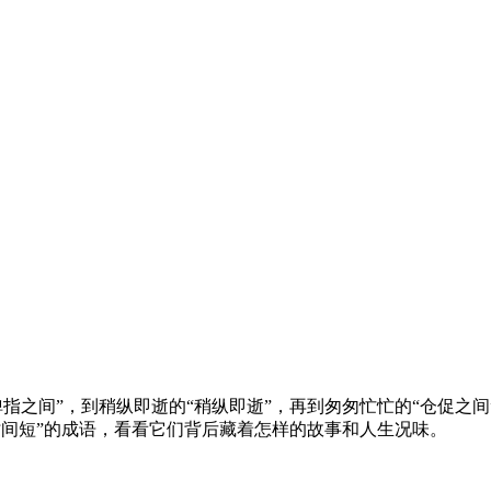
指之间”，到稍纵即逝的“稍纵即逝”，再到匆匆忙忙的“仓促之
时间短”的成语，看看它们背后藏着怎样的故事和人生况味。