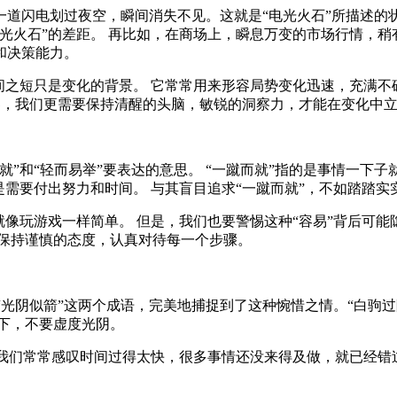
道闪电划过夜空，瞬间消失不见。这就是“电光火石”所描述的
光火石”的差距。 再比如，在商场上，瞬息万变的市场行情，稍有
和决策能力。
间之短只是变化的背景。 它常常用来形容局势变化迅速，充满不
世界，我们更需要保持清醒的头脑，敏锐的洞察力，才能在变化中
”和“轻而易举”要表达的意思。 “一蹴而就”指的是事情一下
是需要付出努力和时间。 与其盲目追求“一蹴而就”，不如踏踏
像玩游戏一样简单。 但是，我们也要警惕这种“容易”背后可能
该保持谨慎的态度，认真对待每一个步骤。
和“光阴似箭”这两个成语，完美地捕捉到了这种惋惜之情。“白驹
下，不要虚度光阴。
 我们常常感叹时间过得太快，很多事情还没来得及做，就已经错过