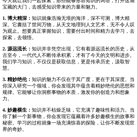
今天就让我们一起探索，那些能够形容知识的词语，打开这扇
宝藏的大门，去感受知识带来的力量和魅力。
1. 博大精深：
知识就像浩瀚无垠的海洋，深不可测，博大精
深。它囊括了世间万物，从天文地理到人文艺术，无不令人叹
为观止。想要真正掌握知识，需要付出时间和精力去学习，去
探索，去领悟。
2. 源远流长：
知识并非凭空出现，它有着源远流长的历史，从
古至今，一代代人不断传承积累，才有了今天的文明和进步。
我们学习知识，不仅仅是获取信息，更是传承历史，汲取智
慧。
3. 精妙绝伦：
知识的魅力不仅在于其广度，更在于其深度。当
你深入研究一个领域，你会发现其中蕴含着精妙绝伦的思想和
规律。它能够让你洞察事物的本质，激发你的创造力和想象
力。
4. 妙趣横生：
知识并不枯燥乏味，它充满了趣味性和活力。当
你了解一个新事物，你会发现它蕴藏着许多妙趣横生的故事和
秘密。学习的过程就像一场充满惊喜的探险，让你不断发现世
界的奇妙。