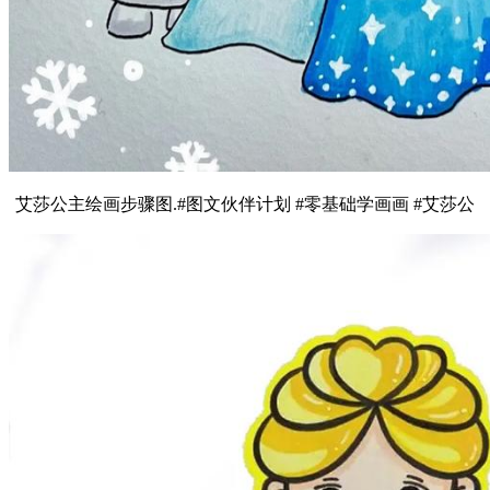
艾莎公主绘画步骤图.#图文伙伴计划 #零基础学画画 #艾莎公