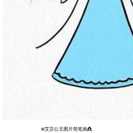
❄️艾莎公主图片简笔画👸