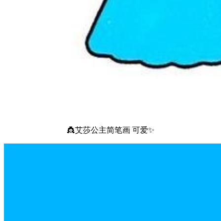
👸艾莎公主简笔画 可爱✨