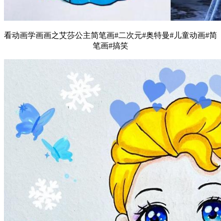
看动画学画画之艾莎公主简笔画#二次元#奥特曼#儿童动画#简
笔画#搞笑