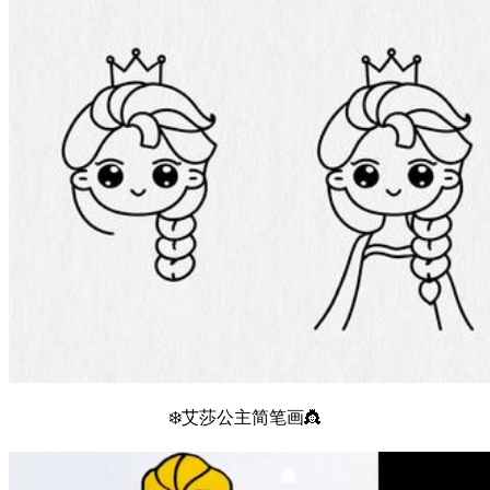
❄️艾莎公主简笔画👸