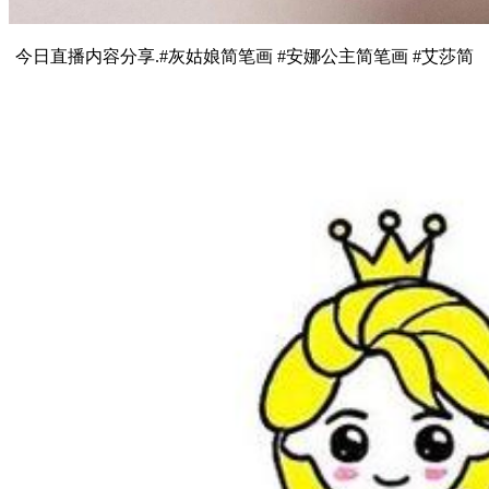
今日直播内容分享.#灰姑娘简笔画 #安娜公主简笔画 #艾莎简