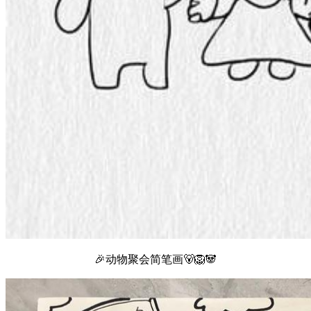
🎉动物聚会简笔画🐻🦁🐼